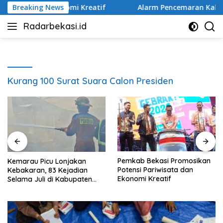
Langsung
ta dan Ekonomi Kreatif
Breaking News
Alarm Pencemaran Kali Bekasi,
ke
Radarbekasi.id
konten
Berita
Bekasi
Nomor
Satu
Kurang 100 Surat Suara Calon Presiden
Pemkab Bekasi Promosikan
Kemarau Picu Lonjakan
Potensi Pariwisata dan
Kebakaran, 83 Kejadian
Ekonomi Kreatif
Selama Juli di Kabupaten
Bekasi