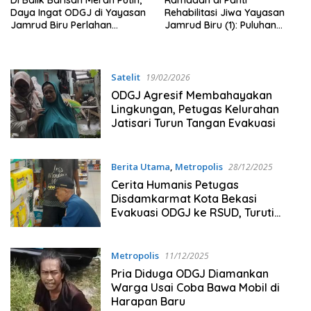
Di Balik Barisan Merah Putih,
Ramadan di Panti
Daya Ingat ODGJ di Yayasan
Rehabilitasi Jiwa Yayasan
Jamrud Biru Perlahan
Jamrud Biru (1): Puluhan
Kembali
Pasien Ikut Berpuasa, Bantu
Proses Pemulihan
Satelit
19/02/2026
ODGJ Agresif Membahayakan
Lingkungan, Petugas Kelurahan
Jatisari Turun Tangan Evakuasi
Berita Utama
,
Metropolis
28/12/2025
Cerita Humanis Petugas
Disdamkarmat Kota Bekasi
Evakuasi ODGJ ke RSUD, Turuti
Permintaan Sendal Jepit dan Naik
Mobil Pemadam
Metropolis
11/12/2025
Pria Diduga ODGJ Diamankan
Warga Usai Coba Bawa Mobil di
Harapan Baru