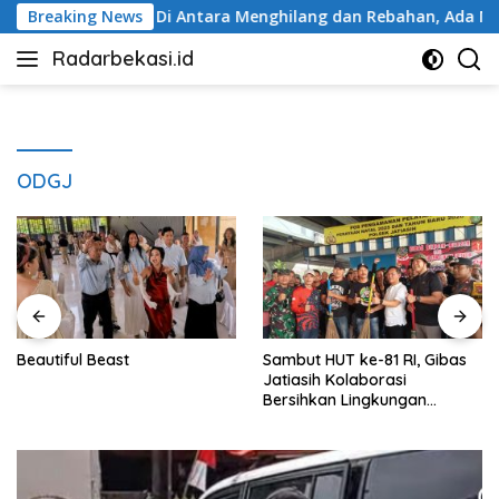
Langsung
kasi
Breaking News
Di Antara Menghilang dan Rebahan, Ada Manusia 
ke
Radarbekasi.id
konten
Berita
Bekasi
Nomor
Satu
ODGJ
Beautiful Beast
Sambut HUT ke-81 RI, Gibas
Jatiasih Kolaborasi
Bersihkan Lingkungan
Bersama Pemkot Bekasi