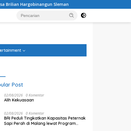
Hargobinangun Sleman
Sholeh Cilik
Tanggapi Ren
tutup
ertainment
ular Post
02/08/2026
0 Komentar
Alih Kekuasaan
02/08/2026
0 Komentar
BRI Peduli Tingkatkan Kapasitas Peternak
Sapi Perah di Malang lewat Program
gapi Rencana Tugu
K
Debu Tegal Danas Cikarang
Klaster Unggulan
ngatan, Paguyuban
E
Belum Teratasi, Warga