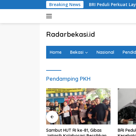
Langsung
rsama Pemkot Bekasi
Breaking News
BRI Peduli Perkuat Layanan Keseh
ke
konten
tutup
Radarbekasi.id
Berita
Bekasi
Home
Bekasi
Nasional
Pendid
Nomor
Satu
Pendamping PKH
RD Kota Bekasi
Sambut HUT RI ke-81, Gibas
BRI Pedu
anti Desak DLH
Jatiasih Kolaborasi Bersihkan
Kesehata