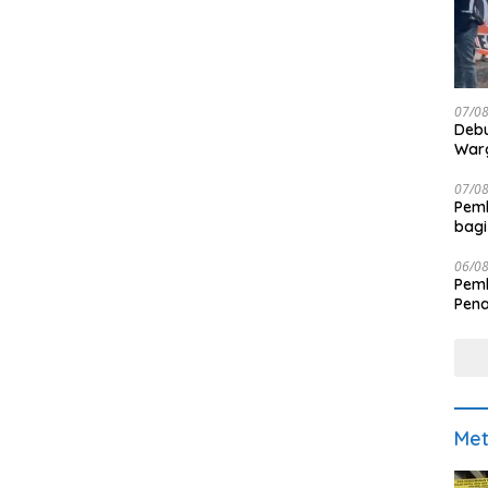
07/0
Debu
Warg
07/0
Pemk
bagi
06/0
Pemk
Pen
Met