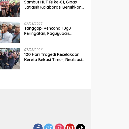
Sambut HUT RI ke-81, Gibas
Jatiasih Kolaborasi Bersihkan
Lingkungan Bersama Pemkot
Bekasi
07/08/2026
Tanggapi Rencana Tugu
Peringatan, Paguyuban
Keluarga Korban Kereta
Bekasi Timur: Kami Ingin
Perbaikan Sistem Keselamatan
07/08/2026
Lebih Dulu
100 Hari Tragedi Kecelakaan
Kereta Bekasi Timur, Realisasi
Santunan Gubernur Jabar
Belum Merata