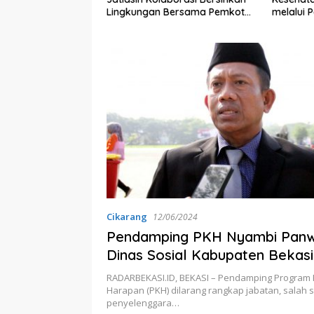
ber Pencemaran
Lingkungan Bersama Pemkot
melalui 
Bekasi
Desa Bri
Sleman
Cikarang
12/06/2024
Pendamping PKH Nyambi Pan
Dinas Sosial Kabupaten Bekasi
Tindaklanjuti
RADARBEKASI.ID, BEKASI – Pendamping Program 
Harapan (PKH) dilarang rangkap jabatan, salah 
penyelenggara…