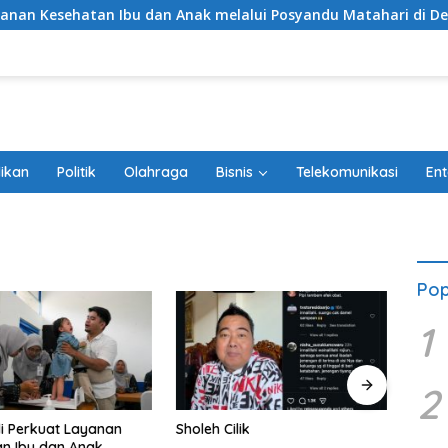
atan Ibu dan Anak melalui Posyandu Matahari di Desa Brilian 
ikan
Politik
Olahraga
Bisnis
Telekomunikasi
Ent
Pop
1
2
li Perkuat Layanan
Sholeh Cilik
Tang
n Ibu dan Anak
Peri