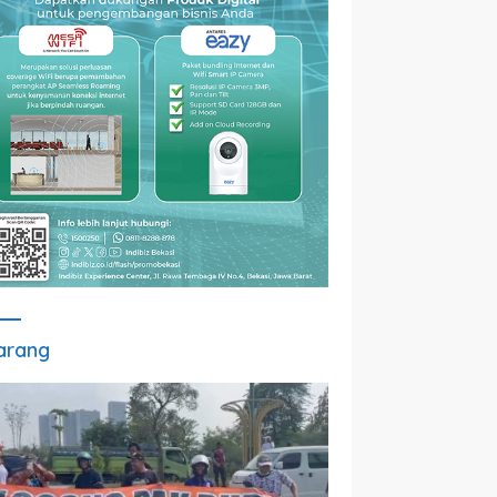
arang