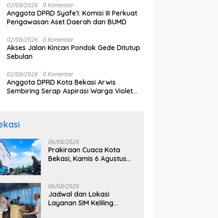
02/08/2026
0 Komentar
arga Korban Kereta
J
Sampaikan Sejumlah Tuntutan
Anggota DPRD Syafe’i: Komisi III Perkuat
i Timur: Kami Ingin
Pu
Pengawasan Aset Daerah dan BUMD
aikan Sistem Keselamatan
 Dulu
02/08/2026
0 Komentar
Akses Jalan Kincan Pondok Gede Ditutup
Sebulan
02/08/2026
0 Komentar
Anggota DPRD Kota Bekasi Arwis
Sembiring Serap Aspirasi Warga Violet
Garden Kranji
ekasi
06/08/2026
Prakiraan Cuaca Kota
Bekasi, Kamis 6 Agustus
2026, BMKG: Diprediksi
Cerah Terik
06/08/2026
Jadwal dan Lokasi
Layanan SIM Keliling
Bekasi Kamis 6 Agustus