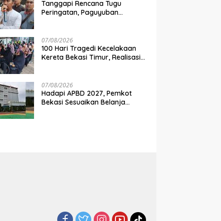
Tanggapi Rencana Tugu
Peringatan, Paguyuban
Keluarga Korban Kereta
Bekasi Timur: Kami Ingin
Perbaikan Sistem Keselamatan
07/08/2026
Lebih Dulu
100 Hari Tragedi Kecelakaan
Kereta Bekasi Timur, Realisasi
Santunan Gubernur Jabar
Belum Merata
07/08/2026
Hadapi APBD 2027, Pemkot
Bekasi Sesuaikan Belanja
Perangkat Daerah