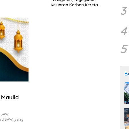
Keluarga Korban Kereta
Samp
3
Bekasi Timur: Kami Ingin
Perbaikan Sistem Keselamatan
Lebih Dulu
4
5
B
 Maulid
d SAW
ad SAW, yang