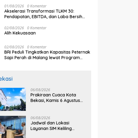
Berani Bermimpi
Jangan Ganggu Pelayanan
k
aikan Sejumlah Tuntutan
01/08/2026
0 Komentar
Publik
Akselerasi Transformasi TLKM 30:
Pendapatan, EBITDA, dan Laba Bersih
Normalisasi Telkom Tumbuh Kuat di
Paruh Pertama 2026
02/08/2026
0 Komentar
Alih Kekuasaan
02/08/2026
0 Komentar
BRI Peduli Tingkatkan Kapasitas Peternak
Sapi Perah di Malang lewat Program
Klaster Unggulan
ekasi
06/08/2026
Prakiraan Cuaca Kota
Bekasi, Kamis 6 Agustus
2026, BMKG: Diprediksi
Cerah Terik
06/08/2026
Jadwal dan Lokasi
Layanan SIM Keliling
Bekasi Kamis 6 Agustus