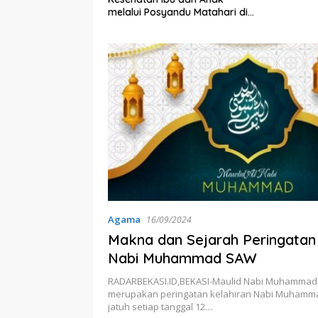
bernur Jabar
melalui Posyandu Matahari di
ta
Desa Brilian Hargobinangun
Sleman
Agama
16/09/2024
Makna dan Sejarah Peringatan
Nabi Muhammad SAW
RADARBEKASI.ID,BEKASI-Maulid Nabi Muhamma
merupakan peringatan kelahiran Nabi Muhamm
jatuh setiap tanggal 12…