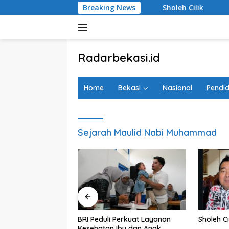
Langsung
an Hargobinangun Sleman
Breaking News
Sholeh Cilik
Tanggapi 
ke
konten
tutup
Radarbekasi.id
Berita
Bekasi
Home
Bekasi
Nasional
Pendid
Nomor
Satu
Sejarah Maulid Nabi Muhammad
agedi Kecelakaan
BRI Peduli Perkuat Layanan
Sholeh Ci
i Timur, Realisasi
Kesehatan Ibu dan Anak