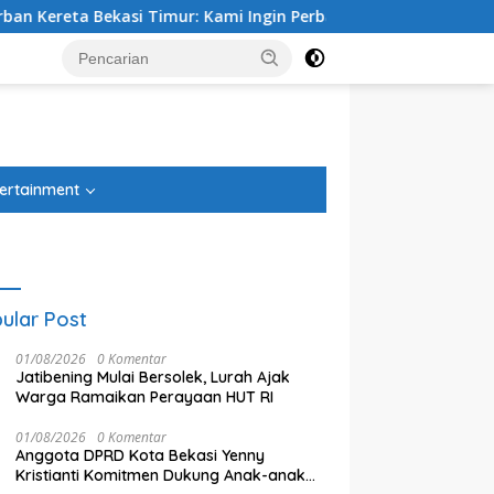
ekasi Timur: Kami Ingin Perbaikan Sistem Keselamatan Lebih 
tutup
ertainment
ular Post
01/08/2026
0 Komentar
Jatibening Mulai Bersolek, Lurah Ajak
Warga Ramaikan Perayaan HUT RI
01/08/2026
0 Komentar
Anggota DPRD Kota Bekasi Yenny
Ketua DPRD Kota Bekasi Sardi
D
 Tegal Danas Cikarang
Kristianti Komitmen Dukung Anak-anak
Efendi: Efisiensi Anggaran
T
 Teratasi, Warga