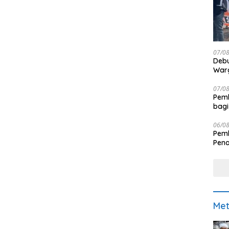
07/0
Debu
Warg
07/0
Pemk
bagi
06/0
Pemk
Pen
Met