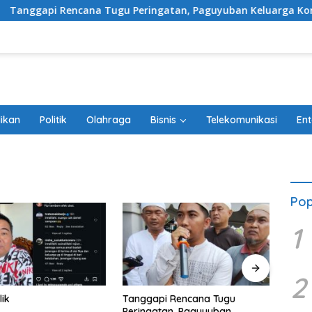
Rencana Tugu Peringatan, Paguyuban Keluarga Korban Kereta B
ikan
Politik
Olahraga
Bisnis
Telekomunikasi
Ent
Pop
1
2
lik
Tanggapi Rencana Tugu
Debu
Peringatan, Paguyuban
Belum