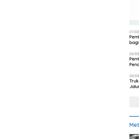
07/0
Pemk
bagi
06/0
Pemk
Pen
06/0
Truk
Jalu
Met