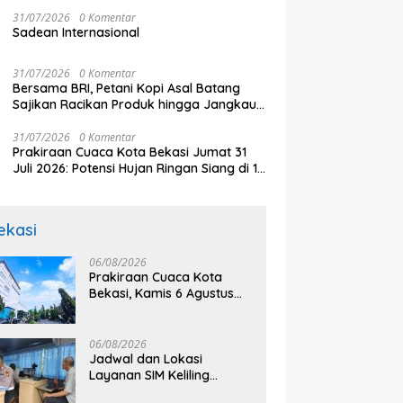
k
Mekar
P
31/07/2026
0 Komentar
Sadean Internasional
31/07/2026
0 Komentar
Bersama BRI, Petani Kopi Asal Batang
Sajikan Racikan Produk hingga Jangkau
Pasar Dunia
31/07/2026
0 Komentar
Prakiraan Cuaca Kota Bekasi Jumat 31
Juli 2026: Potensi Hujan Ringan Siang di 12
Kecamatan
ekasi
06/08/2026
Prakiraan Cuaca Kota
Bekasi, Kamis 6 Agustus
2026, BMKG: Diprediksi
Cerah Terik
06/08/2026
Jadwal dan Lokasi
Layanan SIM Keliling
Bekasi Kamis 6 Agustus