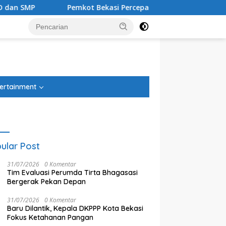
MP
Pemkot Bekasi Percepat Transformasi Digital Layana
tutup
ertainment
ular Post
31/07/2026
0 Komentar
Tim Evaluasi Perumda Tirta Bhagasasi
Bergerak Pekan Depan
31/07/2026
0 Komentar
Baru Dilantik, Kepala DKPPP Kota Bekasi
ot Bekasi Percepat
Usung Misi ”Rapih” Abudin
R
Fokus Ketahanan Pangan
formasi Digital Layanan
Resmi Daftar Cakades Satria
K