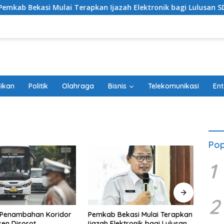
ekasi Mulai Terapkan Ijazah Elektronik bagi Lulusan SD dan S
ikan
Politik
Olahraga
Bisnis
Telekomunikasi
Ent
Pop
1
2
Penambahan Koridor
Pemk
Pemkab Bekasi Mulai Terapkan
en Disorot
Trans
Ijazah Elektronik bagi Lulusan