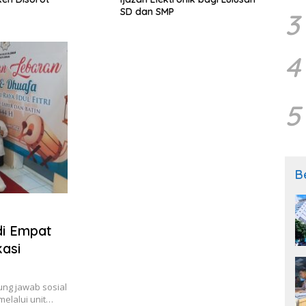
Publi
SD dan SMP
3
4
5
B
di Empat
asi
ung jawab sosial
elalui unit…