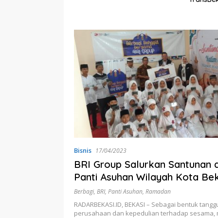
s
Bisnis
17/04/2023
BRI Group Salurkan Santunan 
Panti Asuhan Wilayah Kota Bek
Berbagi
,
BRI
,
Panti Asuhan
,
Ramadan
RADARBEKASI.ID, BEKASI – Sebagai bentuk tangg
perusahaan dan kepedulian terhadap sesama, m