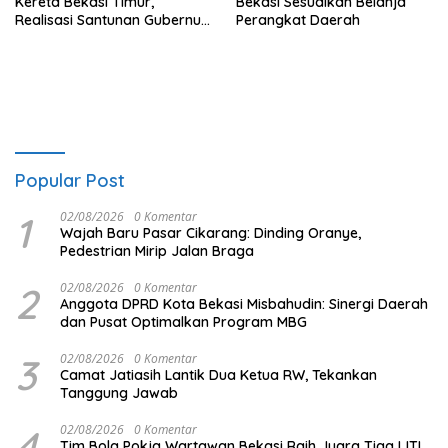
Kereta Bekasi Timur,
Bekasi Sesuaikan Belanja
Realisasi Santunan Gubernur
Perangkat Daerah
Jabar Belum Merata
Popular Post
1
02/08/2026
0 Komentar
Wajah Baru Pasar Cikarang: Dinding Oranye,
Pedestrian Mirip Jalan Braga
2
02/08/2026
0 Komentar
Anggota DPRD Kota Bekasi Misbahudin: Sinergi Daerah
dan Pusat Optimalkan Program MBG
3
02/08/2026
0 Komentar
Camat Jatiasih Lantik Dua Ketua RW, Tekankan
Tanggung Jawab
4
02/08/2026
0 Komentar
Tim Bola Pokja Wartawan Bekasi Raih Juara Tiga IJTI