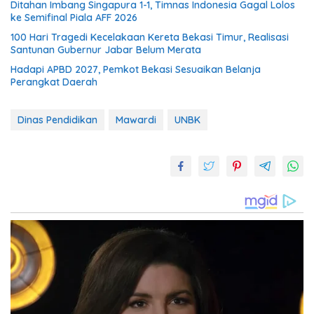
Ditahan Imbang Singapura 1-1, Timnas Indonesia Gagal Lolos
ke Semifinal Piala AFF 2026
100 Hari Tragedi Kecelakaan Kereta Bekasi Timur, Realisasi
Santunan Gubernur Jabar Belum Merata
Hadapi APBD 2027, Pemkot Bekasi Sesuaikan Belanja
Perangkat Daerah
Dinas Pendidikan
Mawardi
UNBK