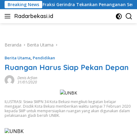
Langsung
aksi Gerindra Tekankan Penanganan Serius
Breaking News
Polisi Bekuk
ke
Radarbekasi.id
konten
Berita
Bekasi
Nomor
Satu
Beranda
Berita Utama
Berita Utama
,
Pendidikan
Ruangan Harus Siap Pekan Depan
Denis Arfian
31/01/2020
ILUSTRASI: Siswa SMPN 34 Kota Bekasi mengikuti kegiatan belajar
mengajar. Disdik Kota Bekasi memberikan waktu sampai 7 Februari 2020
kepada SMP untuk mempersiapkan ruangan yang akan digunakan dalam
pelaksanaan gladi bersih UNBK.