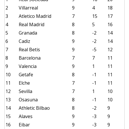
2
Villarreal
9
4
18
3
Atletico Madrid
7
15
17
4
Real Madrid
8
5
16
5
Granada
8
-2
14
6
Cadiz
9
-2
14
7
Real Betis
9
-5
12
8
Barcelona
7
7
11
9
Valencia
9
1
11
10
Getafe
8
-1
11
11
Elche
7
-1
11
12
Sevilla
7
1
10
13
Osasuna
8
-1
10
14
Athletic Bilbao
8
-2
9
15
Alaves
9
-3
9
16
Eibar
9
-3
9