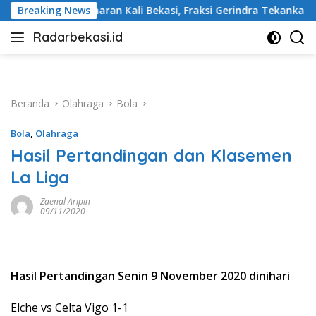
Langsung
Kali Bekasi, Fraksi Gerindra Tekankan Penanganan Serius
Breaking News
ke
Radarbekasi.id
konten
Berita
Bekasi
Nomor
Satu
Beranda
Olahraga
Bola
Bola
,
Olahraga
Hasil Pertandingan dan Klasemen
La Liga
Zaenal Aripin
09/11/2020
Hasil Pertandingan Senin 9 November 2020 dinihari
Elche vs Celta Vigo 1-1