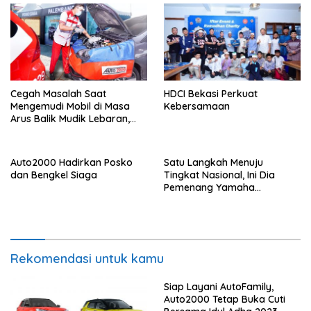
Cegah Masalah Saat
HDCI Bekasi Perkuat
Mengemudi Mobil di Masa
Kebersamaan
Arus Balik Mudik Lebaran,
Auto2000 Jelaskan Pemicu
dan Jalan Keluarnya
Auto2000 Hadirkan Posko
Satu Langkah Menuju
dan Bengkel Siaga
Tingkat Nasional, Ini Dia
Pemenang Yamaha
Connected High School
Contest Jabodetabek
Rekomendasi untuk kamu
Siap Layani AutoFamily,
Auto2000 Tetap Buka Cuti