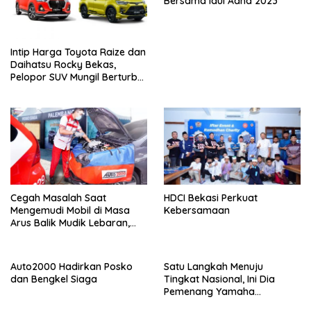
Bersama Idul Adha 2023
Intip Harga Toyota Raize dan
Daihatsu Rocky Bekas,
Pelopor SUV Mungil Berturbo
di Indonesia
Cegah Masalah Saat
HDCI Bekasi Perkuat
Mengemudi Mobil di Masa
Kebersamaan
Arus Balik Mudik Lebaran,
Auto2000 Jelaskan Pemicu
dan Jalan Keluarnya
Auto2000 Hadirkan Posko
Satu Langkah Menuju
dan Bengkel Siaga
Tingkat Nasional, Ini Dia
Pemenang Yamaha
Connected High School