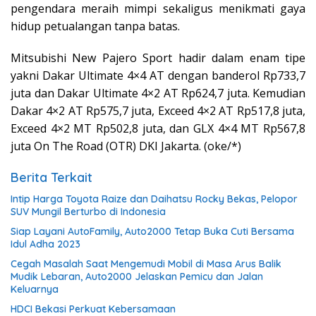
pengendara meraih mimpi sekaligus menikmati gaya
hidup petualangan tanpa batas.
Mitsubishi New Pajero Sport hadir dalam enam tipe
yakni Dakar Ultimate 4×4 AT dengan banderol Rp733,7
juta dan Dakar Ultimate 4×2 AT Rp624,7 juta. Kemudian
Dakar 4×2 AT Rp575,7 juta, Exceed 4×2 AT Rp517,8 juta,
Exceed 4×2 MT Rp502,8 juta, dan GLX 4×4 MT Rp567,8
juta On The Road (OTR) DKI Jakarta. (oke/*)
Berita Terkait
Intip Harga Toyota Raize dan Daihatsu Rocky Bekas, Pelopor
SUV Mungil Berturbo di Indonesia
Siap Layani AutoFamily, Auto2000 Tetap Buka Cuti Bersama
Idul Adha 2023
Cegah Masalah Saat Mengemudi Mobil di Masa Arus Balik
Mudik Lebaran, Auto2000 Jelaskan Pemicu dan Jalan
Keluarnya
HDCI Bekasi Perkuat Kebersamaan