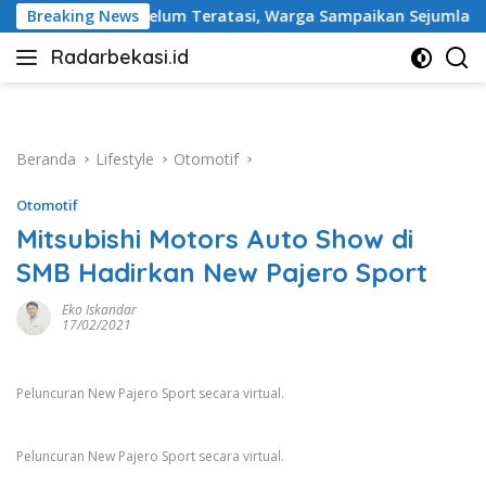
Langsung
ratasi, Warga Sampaikan Sejumlah Tuntutan
Breaking News
Ketua DPR
ke
Radarbekasi.id
konten
Berita
Bekasi
Nomor
Satu
Beranda
Lifestyle
Otomotif
Otomotif
Mitsubishi Motors Auto Show di
SMB Hadirkan New Pajero Sport
Eko Iskandar
17/02/2021
Peluncuran New Pajero Sport secara virtual.
Peluncuran New Pajero Sport secara virtual.