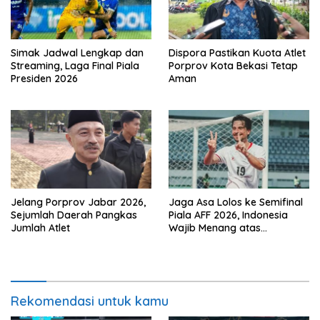
Simak Jadwal Lengkap dan
Dispora Pastikan Kuota Atlet
Streaming, Laga Final Piala
Porprov Kota Bekasi Tetap
Presiden 2026
Aman
Jelang Porprov Jabar 2026,
Jaga Asa Lolos ke Semifinal
Sejumlah Daerah Pangkas
Piala AFF 2026, Indonesia
Jumlah Atlet
Wajib Menang atas
Singapura
Rekomendasi untuk kamu