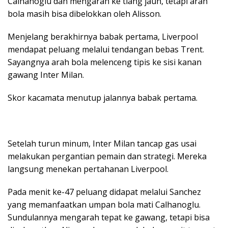
Calhanoglu dan mengarah ke tiang jauh, tetapi arah
bola masih bisa dibelokkan oleh Alisson.
Menjelang berakhirnya babak pertama, Liverpool
mendapat peluang melalui tendangan bebas Trent.
Sayangnya arah bola melenceng tipis ke sisi kanan
gawang Inter Milan.
Skor kacamata menutup jalannya babak pertama.
Setelah turun minum, Inter Milan tancap gas usai
melakukan pergantian pemain dan strategi. Mereka
langsung menekan pertahanan Liverpool.
Pada menit ke-47 peluang didapat melalui Sanchez
yang memanfaatkan umpan bola mati Calhanoglu.
Sundulannya mengarah tepat ke gawang, tetapi bisa