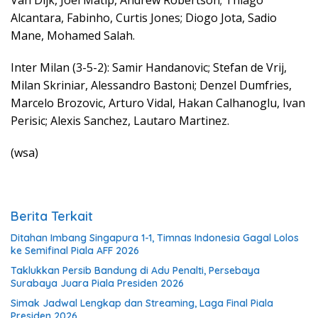
Alcantara, Fabinho, Curtis Jones; Diogo Jota, Sadio
Mane, Mohamed Salah.
Inter Milan (3-5-2): Samir Handanovic; Stefan de Vrij,
Milan Skriniar, Alessandro Bastoni; Denzel Dumfries,
Marcelo Brozovic, Arturo Vidal, Hakan Calhanoglu, Ivan
Perisic; Alexis Sanchez, Lautaro Martinez.
(wsa)
Berita Terkait
Ditahan Imbang Singapura 1-1, Timnas Indonesia Gagal Lolos
ke Semifinal Piala AFF 2026
Taklukkan Persib Bandung di Adu Penalti, Persebaya
Surabaya Juara Piala Presiden 2026
Simak Jadwal Lengkap dan Streaming, Laga Final Piala
Presiden 2026