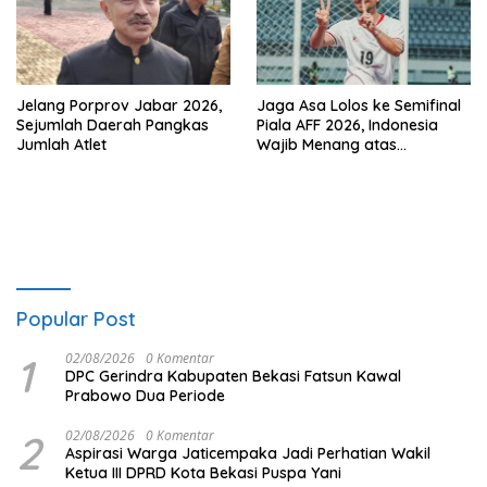
Jelang Porprov Jabar 2026,
Jaga Asa Lolos ke Semifinal
Sejumlah Daerah Pangkas
Piala AFF 2026, Indonesia
Jumlah Atlet
Wajib Menang atas
Singapura
Popular Post
1
02/08/2026
0 Komentar
DPC Gerindra Kabupaten Bekasi Fatsun Kawal
Prabowo Dua Periode
2
02/08/2026
0 Komentar
Aspirasi Warga Jaticempaka Jadi Perhatian Wakil
Ketua III DPRD Kota Bekasi Puspa Yani