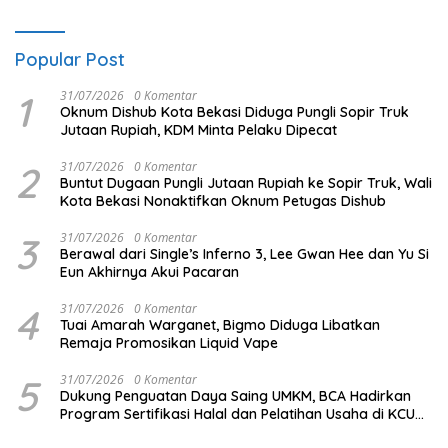
Popular Post
1
31/07/2026
0 Komentar
Oknum Dishub Kota Bekasi Diduga Pungli Sopir Truk
Jutaan Rupiah, KDM Minta Pelaku Dipecat
2
31/07/2026
0 Komentar
Buntut Dugaan Pungli Jutaan Rupiah ke Sopir Truk, Wali
Kota Bekasi Nonaktifkan Oknum Petugas Dishub
3
31/07/2026
0 Komentar
Berawal dari Single’s Inferno 3, Lee Gwan Hee dan Yu Si
Eun Akhirnya Akui Pacaran
4
31/07/2026
0 Komentar
Tuai Amarah Warganet, Bigmo Diduga Libatkan
Remaja Promosikan Liquid Vape
5
31/07/2026
0 Komentar
Dukung Penguatan Daya Saing UMKM, BCA Hadirkan
Program Sertifikasi Halal dan Pelatihan Usaha di KCU
Tanjung Priok