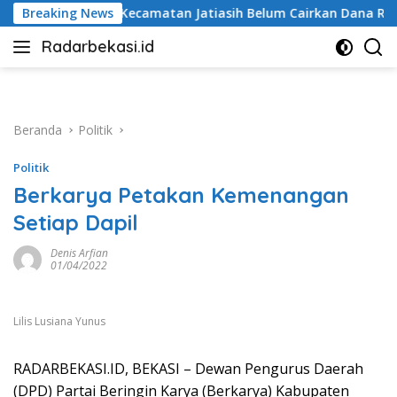
Langsung
camatan Jatiasih Belum Cairkan Dana RW Bekasi Keren Rp100 Ju
Breaking News
ke
Radarbekasi.id
konten
Berita
Bekasi
Nomor
Satu
Beranda
Politik
Politik
Berkarya Petakan Kemenangan
Setiap Dapil
Denis Arfian
01/04/2022
Lilis Lusiana Yunus
RADARBEKASI.ID, BEKASI – Dewan Pengurus Daerah
(DPD) Partai Beringin Karya (Berkarya) Kabupaten