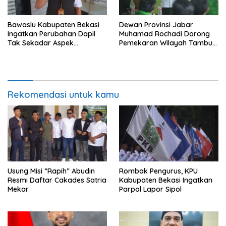
Bawaslu Kabupaten Bekasi
Dewan Provinsi Jabar
Ingatkan Perubahan Dapil
Muhamad Rochadi Dorong
Tak Sekadar Aspek
Pemekaran Wilayah Tambun
Administratif
Selatan
Rekomendasi untuk kamu
Usung Misi ”Rapih” Abudin
Rombak Pengurus, KPU
Resmi Daftar Cakades Satria
Kabupaten Bekasi Ingatkan
Mekar
Parpol Lapor Sipol