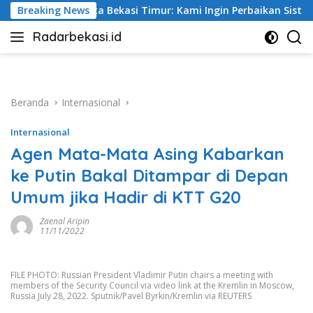
Langsung
ur: Kami Ingin Perbaikan Sistem Keselamatan Lebih Dulu
Breaking News
ke
Radarbekasi.id
konten
Berita
Bekasi
Nomor
Satu
Beranda
Internasional
Internasional
Agen Mata-Mata Asing Kabarkan
ke Putin Bakal Ditampar di Depan
Umum jika Hadir di KTT G20
Zaenal Aripin
11/11/2022
FILE PHOTO: Russian President Vladimir Putin chairs a meeting with
members of the Security Council via video link at the Kremlin in Moscow,
Russia July 28, 2022. Sputnik/Pavel Byrkin/Kremlin via REUTERS