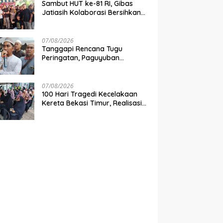
Sambut HUT ke-81 RI, Gibas
Jatiasih Kolaborasi Bersihkan
Lingkungan Bersama Pemkot
Bekasi
07/08/2026
Tanggapi Rencana Tugu
Peringatan, Paguyuban
Keluarga Korban Kereta
Bekasi Timur: Kami Ingin
Perbaikan Sistem Keselamatan
07/08/2026
Lebih Dulu
100 Hari Tragedi Kecelakaan
Kereta Bekasi Timur, Realisasi
Santunan Gubernur Jabar
Belum Merata