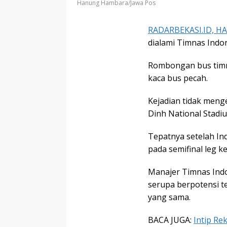
Hanung Hambara/Jawa Pos
RADARBEKASI.ID, HA
dialami Timnas Indon
Rombongan bus timna
kaca bus pecah.
Kejadian tidak menge
Dinh National Stadiu
Tepatnya setelah I
pada semifinal leg k
Manajer Timnas Ind
serupa berpotensi t
yang sama.
BACA JUGA:
Intip Re