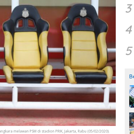
3
4
5
B
gkara melawan PSM di stadion PRIK, Jakarta, Rabu (05/02/2020).