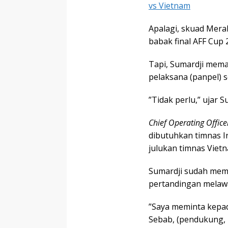
vs Vietnam
Apalagi, skuad Merah
babak final AFF Cup 
Tapi, Sumardji mema
pelaksana (panpel) 
”Tidak perlu,” ujar S
Chief Operating Office
dibutuhkan timnas I
julukan timnas Viet
Sumardji sudah memo
pertandingan melaw
”Saya meminta kepad
Sebab, (pendukung,