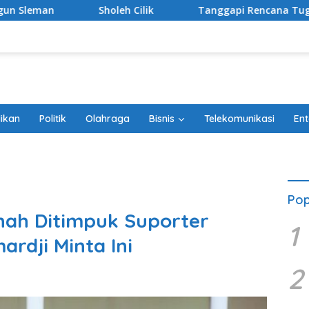
lik
Tanggapi Rencana Tugu Peringatan, Paguyuban Kelu
ikan
Politik
Olahraga
Bisnis
Telekomunikasi
Ent
Pop
nah Ditimpuk Suporter
1
rdji Minta Ini
2