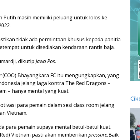
 Putih masih memiliki peluang untuk lolos ke
2022.
stikan tidak ada permintaan khusus kepada panitia
setempat untuk disediakan kendaraan rantis baja.
umardji, dikutip
Jawa Pos
.
r
(COO) Bhayangkara FC itu mengungkapkan, yang
ndonesia jelang laga kontra The Red Dragons –
nam – hanya mental yang kuat.
Cik
tivasi para pemain dalam sesi class room jelang
an Vietnam.
a para pemain supaya mental betul-betul kuat.
 Red) Vietnam pasti akan memberikan
pressure.
Baik