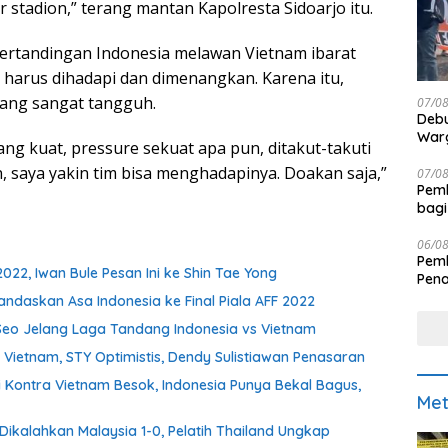
 stadion,” terang mantan Kapolresta Sidoarjo itu.
ertandingan Indonesia melawan Vietnam ibarat
harus dihadapi dan dimenangkan. Karena itu,
ang sangat tangguh.
07/0
Debu
Warg
ang kuat, pressure sekuat apa pun, ditakut-takuti
, saya yakin tim bisa menghadapinya. Doakan saja,”
07/0
Pemk
bagi
06/0
Pemk
022, Iwan Bule Pesan Ini ke Shin Tae Yong
Pen
andaskan Asa Indonesia ke Final Piala AFF 2022
 Seo Jelang Laga Tandang Indonesia vs Vietnam
Vietnam, STY Optimistis, Dendy Sulistiawan Penasaran
 Kontra Vietnam Besok, Indonesia Punya Bekal Bagus,
Met
Dikalahkan Malaysia 1-0, Pelatih Thailand Ungkap