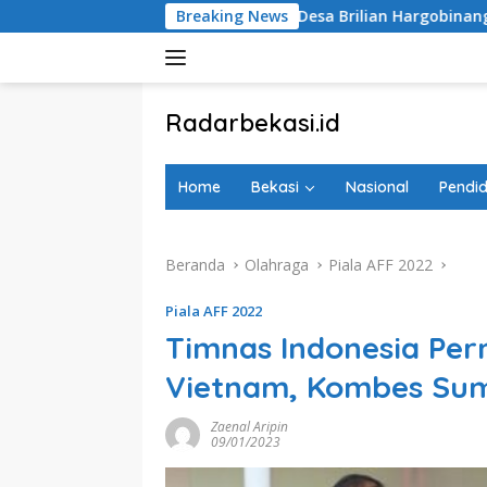
Langsung
tahari di Desa Brilian Hargobinangun Sleman
Breaking News
Sholeh Ci
ke
konten
tutup
Radarbekasi.id
Berita
Bekasi
Home
Bekasi
Nasional
Pendid
Nomor
Satu
Beranda
Olahraga
Piala AFF 2022
Piala AFF 2022
Timnas Indonesia Per
Vietnam, Kombes Suma
Zaenal Aripin
09/01/2023