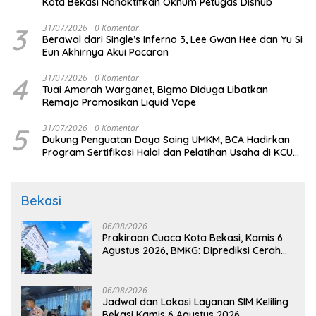
Kota Bekasi Nonaktifkan Oknum Petugas Dishub
3
31/07/2026
0 Komentar
Berawal dari Single’s Inferno 3, Lee Gwan Hee dan Yu Si
Eun Akhirnya Akui Pacaran
4
31/07/2026
0 Komentar
Tuai Amarah Warganet, Bigmo Diduga Libatkan
Remaja Promosikan Liquid Vape
5
31/07/2026
0 Komentar
Dukung Penguatan Daya Saing UMKM, BCA Hadirkan
Program Sertifikasi Halal dan Pelatihan Usaha di KCU
Tanjung Priok
Bekasi
06/08/2026
Prakiraan Cuaca Kota Bekasi, Kamis 6
Agustus 2026, BMKG: Diprediksi Cerah
Terik
06/08/2026
Jadwal dan Lokasi Layanan SIM Keliling
Bekasi Kamis 6 Agustus 2026