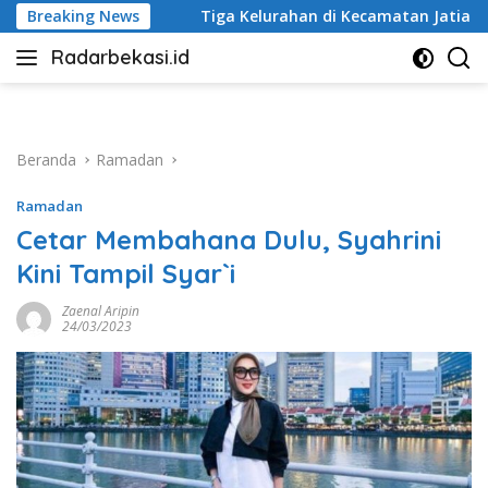
Langsung
Tiga Kelurahan di Kecamatan Jatiasih Belum Cairkan Dana RW
Breaking News
ke
Radarbekasi.id
konten
Berita
Bekasi
Nomor
Satu
Beranda
Ramadan
Ramadan
Cetar Membahana Dulu, Syahrini
Kini Tampil Syar`i
Zaenal Aripin
24/03/2023