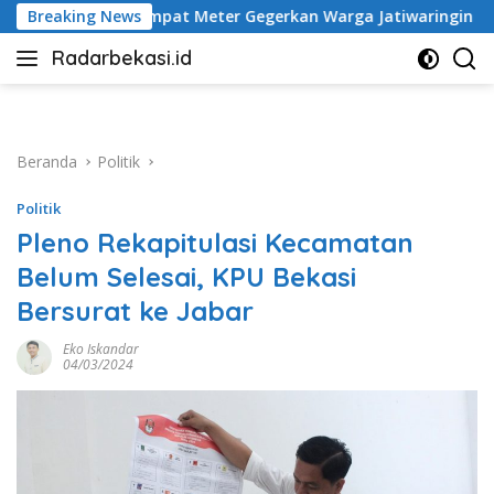
Langsung
eter Gegerkan Warga Jatiwaringin
Breaking News
Tak Kunjung Diper
ke
Radarbekasi.id
konten
Berita
Bekasi
Nomor
Satu
Beranda
Politik
Politik
Pleno Rekapitulasi Kecamatan
Belum Selesai, KPU Bekasi
Bersurat ke Jabar
Eko Iskandar
04/03/2024