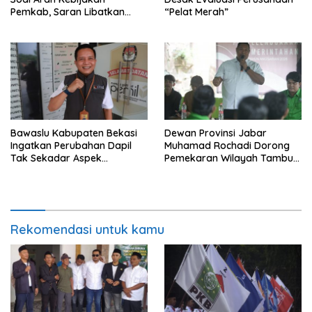
Pemkab, Saran Libatkan
“Pelat Merah”
Aparat Penegak Hukum
Bawaslu Kabupaten Bekasi
Dewan Provinsi Jabar
Ingatkan Perubahan Dapil
Muhamad Rochadi Dorong
Tak Sekadar Aspek
Pemekaran Wilayah Tambun
Administratif
Selatan
Rekomendasi untuk kamu