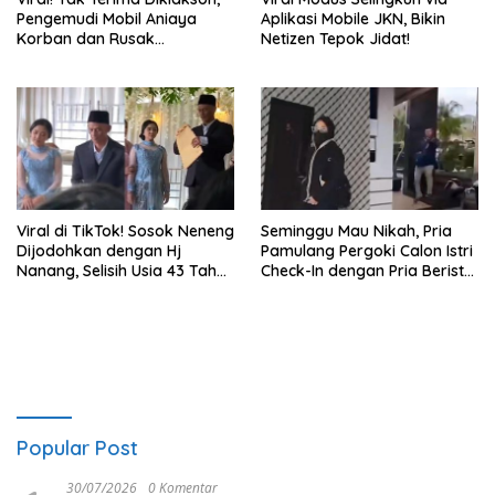
Pengemudi Mobil Aniaya
Aplikasi Mobile JKN, Bikin
Korban dan Rusak
Netizen Tepok Jidat!
Kendaraan di Jalan
Alternatif Cibubur
Viral di TikTok! Sosok Neneng
Seminggu Mau Nikah, Pria
Dijodohkan dengan Hj
Pamulang Pergoki Calon Istri
Nanang, Selisih Usia 43 Tahun
Check-In dengan Pria Beristri
hingga Mahar Fantastis Jadi
di Hotel BSD!
Sorotan
Popular Post
30/07/2026
0 Komentar