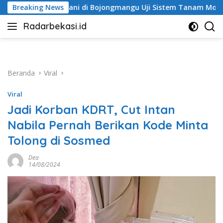
Langsung
tani di Bojongmangu Uji Sistem Tanam Modern
Breaking News
Jalan 
ke
Radarbekasi.id
konten
Berita
Bekasi
Nomor
Satu
Beranda
Viral
Viral
Jadi Korban KDRT, Cut Intan
Nabila Pernah Berikan Kode Minta
Tolong di Sosmed
Dea
14/08/2024