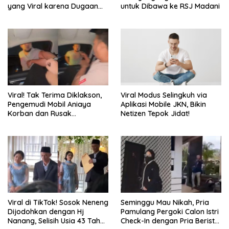
yang Viral karena Dugaan
untuk Dibawa ke RSJ Madani
Kasus Pelecehan, Kini
Dikeluarkan dari CoC Season
3
Viral! Tak Terima Diklakson,
Viral Modus Selingkuh via
Pengemudi Mobil Aniaya
Aplikasi Mobile JKN, Bikin
Korban dan Rusak
Netizen Tepok Jidat!
Kendaraan di Jalan
Alternatif Cibubur
Viral di TikTok! Sosok Neneng
Seminggu Mau Nikah, Pria
Dijodohkan dengan Hj
Pamulang Pergoki Calon Istri
Nanang, Selisih Usia 43 Tahun
Check-In dengan Pria Beristri