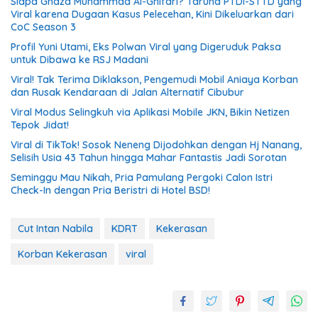
Siapa Ghaza Muhammad Al-Ghifari? Taruna PTDI-STTD yang
Viral karena Dugaan Kasus Pelecehan, Kini Dikeluarkan dari
CoC Season 3
Profil Yuni Utami, Eks Polwan Viral yang Digeruduk Paksa
untuk Dibawa ke RSJ Madani
Viral! Tak Terima Diklakson, Pengemudi Mobil Aniaya Korban
dan Rusak Kendaraan di Jalan Alternatif Cibubur
Viral Modus Selingkuh via Aplikasi Mobile JKN, Bikin Netizen
Tepok Jidat!
Viral di TikTok! Sosok Neneng Dijodohkan dengan Hj Nanang,
Selisih Usia 43 Tahun hingga Mahar Fantastis Jadi Sorotan
Seminggu Mau Nikah, Pria Pamulang Pergoki Calon Istri
Check-In dengan Pria Beristri di Hotel BSD!
Cut Intan Nabila
KDRT
Kekerasan
Korban Kekerasan
viral