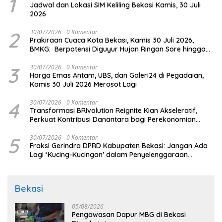
1
Jadwal dan Lokasi SIM Keliling Bekasi Kamis, 30 Juli
2026
2
30/07/2026
0 Komentar
Prakiraan Cuaca Kota Bekasi, Kamis 30 Juli 2026,
BMKG: Berpotensi Diguyur Hujan Ringan Sore hingga
Malam
3
30/07/2026
0 Komentar
Harga Emas Antam, UBS, dan Galeri24 di Pegadaian,
Kamis 30 Juli 2026 Merosot Lagi
4
30/07/2026
0 Komentar
Transformasi BRIvolution Reignite Kian Akseleratif,
Perkuat Kontribusi Danantara bagi Perekonomian
Nasional
5
30/07/2026
0 Komentar
Fraksi Gerindra DPRD Kabupaten Bekasi: Jangan Ada
Lagi ‘Kucing-Kucingan’ dalam Penyelenggaraan
Pemerintahan
Bekasi
05/08/2026
Pengawasan Dapur MBG di Bekasi