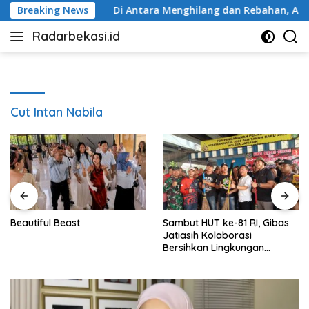
Langsung
t Bekasi
Breaking News
Di Antara Menghilang dan Rebahan, Ada Manus
ke
Radarbekasi.id
konten
Berita
Bekasi
Nomor
Satu
Cut Intan Nabila
Beautiful Beast
Sambut HUT ke-81 RI, Gibas
Jatiasih Kolaborasi
Bersihkan Lingkungan
Bersama Pemkot Bekasi