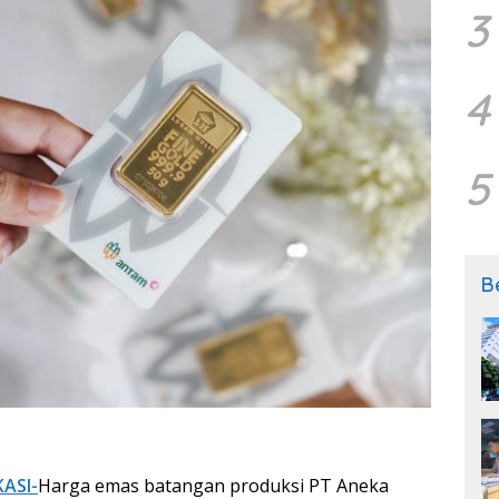
3
4
5
B
KASI-
Harga emas batangan produksi PT Aneka