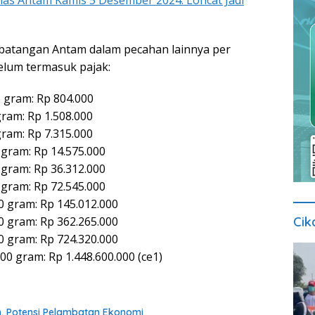
as Antam Kamis 5 Desember 2024: Loncat Jadi
batangan Antam dalam pecahan lainnya per
elum termasuk pajak:
 gram: Rp 804.000
ram: Rp 1.508.000
ram: Rp 7.315.000
gram: Rp 14.575.000
gram: Rp 36.312.000
gram: Rp 72.545.000
 gram: Rp 145.012.000
Cik
 gram: Rp 362.265.000
 gram: Rp 724.320.000
0 gram: Rp 1.448.600.000 (ce1)
h, Potensi Pelambatan Ekonomi