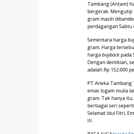
Tambang (Antam) har
bergerak. Mengutip 
gram masih dibander
perdagangan Sabtu (
Sementara harga
bu
gram. Harga tersebu
harga
buyback
pada S
Dengan demikian, sel
adalah Rp 152.000 p
PT Aneka Tambang T
emas logam mulia la
gram. Tak hanya itu
berbagai seri seper
Selamat Idul Fitri, 
III.