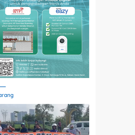
arang