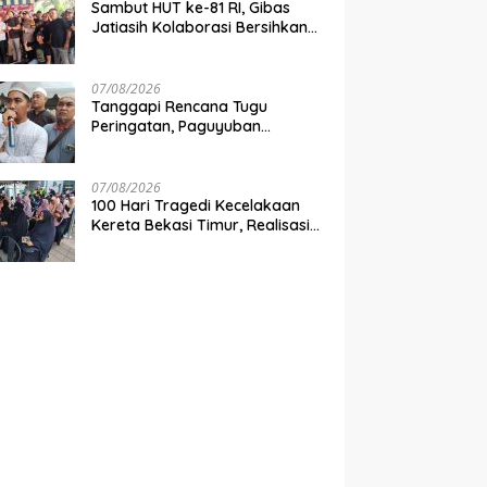
Sambut HUT ke-81 RI, Gibas
Jatiasih Kolaborasi Bersihkan
Lingkungan Bersama Pemkot
Bekasi
07/08/2026
Tanggapi Rencana Tugu
Peringatan, Paguyuban
Keluarga Korban Kereta
Bekasi Timur: Kami Ingin
Perbaikan Sistem Keselamatan
07/08/2026
Lebih Dulu
100 Hari Tragedi Kecelakaan
Kereta Bekasi Timur, Realisasi
Santunan Gubernur Jabar
Belum Merata