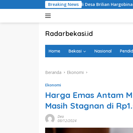
Langsung
 Matahari di Desa Brilian Hargobinangun Sleman
Breaking News
Sholeh
ke
konten
tutup
Radarbekasi.id
Berita
Bekasi
Home
Bekasi
Nasional
Pendid
Nomor
Satu
Beranda
Ekonomi
Ekonomi
Harga Emas Antam Mi
Masih Stagnan di Rp
Dea
08/12/2024