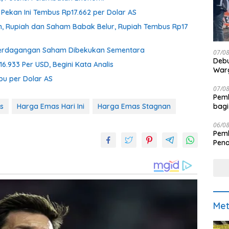
 Pekan Ini Tembus Rp17.662 per Dolar AS
an, Rupiah dan Saham Babak Belur, Rupiah Tembus Rp17
, Perdagangan Saham Dibekukan Sementara
07/0
Debu
 16.933 Per USD, Begini Kata Analis
Warg
bu per Dolar AS
07/0
Pemk
bagi
s
Harga Emas Hari Ini
Harga Emas Stagnan
06/0
Pemk
Pen
Met