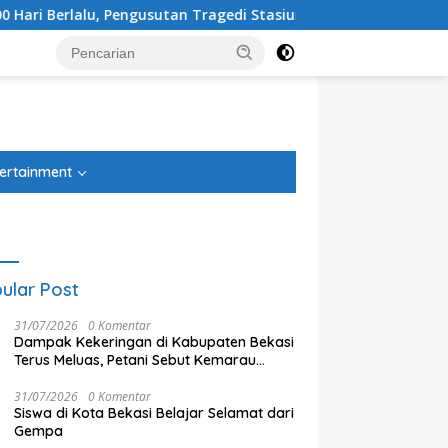
usutan Tragedi Stasiun Bekasi Timur Belum Tuntas
Angg
tutup
ertainment
ular Post
31/07/2026
0 Komentar
Dampak Kekeringan di Kabupaten Bekasi
Terus Meluas, Petani Sebut Kemarau
Tahun Ini Lebih Parah
31/07/2026
0 Komentar
Siswa di Kota Bekasi Belajar Selamat dari
Gempa