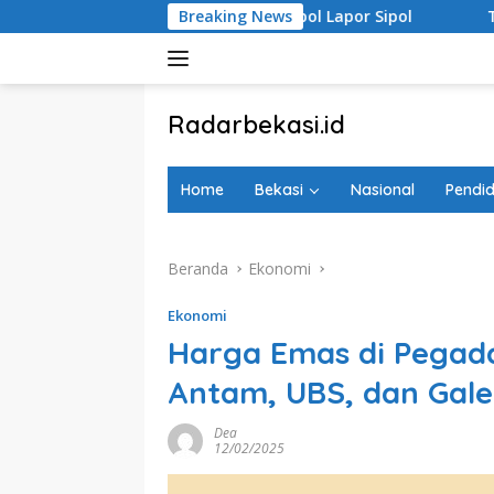
Langsung
si Ingatkan Parpol Lapor Sipol
Breaking News
Tebing di Jatiraden L
ke
konten
tutup
Radarbekasi.id
Berita
Bekasi
Home
Bekasi
Nasional
Pendid
Nomor
Satu
Beranda
Ekonomi
Ekonomi
Harga Emas di Pegada
Antam, UBS, dan Gale
Dea
12/02/2025