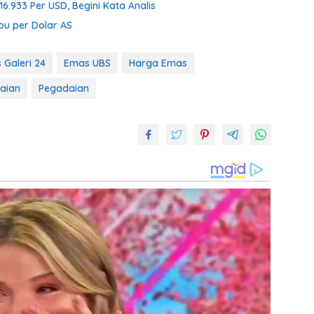
 16.933 Per USD, Begini Kata Analis
bu per Dolar AS
 Galeri 24
Emas UBS
Harga Emas
aian
Pegadaian