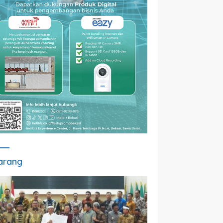
arang