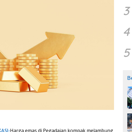
3
4
5
B
KASI-
Harga emas di Pegadaian kompak melambung