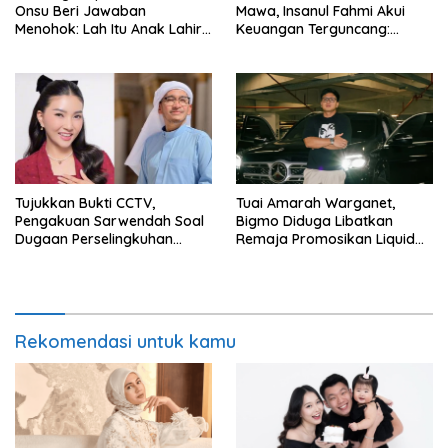
Onsu Beri Jawaban
Mawa, Insanul Fahmi Akui
Menohok: Lah Itu Anak Lahir
Keuangan Terguncang:
dari Mana?
Ngaruh ke Ekonomi Juga
Tujukkan Bukti CCTV,
Tuai Amarah Warganet,
Pengakuan Sarwendah Soal
Bigmo Diduga Libatkan
Dugaan Perselingkuhan
Remaja Promosikan Liquid
Ruben Onsu Jadi Sorotan
Vape
Rekomendasi untuk kamu