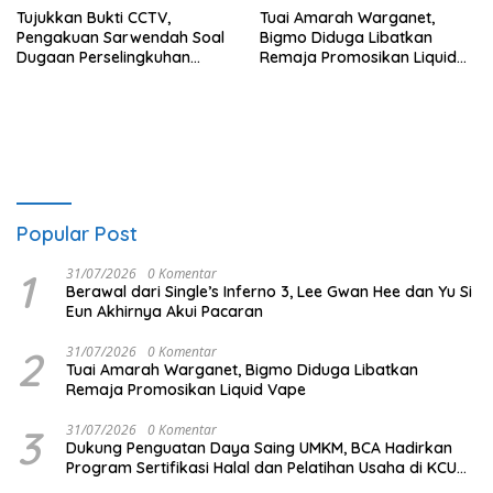
Tujukkan Bukti CCTV,
Tuai Amarah Warganet,
Pengakuan Sarwendah Soal
Bigmo Diduga Libatkan
Dugaan Perselingkuhan
Remaja Promosikan Liquid
Ruben Onsu Jadi Sorotan
Vape
Popular Post
1
31/07/2026
0 Komentar
Berawal dari Single’s Inferno 3, Lee Gwan Hee dan Yu Si
Eun Akhirnya Akui Pacaran
2
31/07/2026
0 Komentar
Tuai Amarah Warganet, Bigmo Diduga Libatkan
Remaja Promosikan Liquid Vape
3
31/07/2026
0 Komentar
Dukung Penguatan Daya Saing UMKM, BCA Hadirkan
Program Sertifikasi Halal dan Pelatihan Usaha di KCU
Tanjung Priok