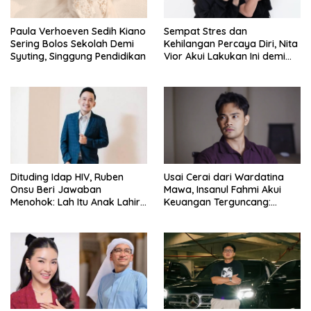
Paula Verhoeven Sedih Kiano
Sempat Stres dan
Sering Bolos Sekolah Demi
Kehilangan Percaya Diri, Nita
Syuting, Singgung Pendidikan
Vior Akui Lakukan Ini demi
Bahagia Lagi
Dituding Idap HIV, Ruben
Usai Cerai dari Wardatina
Onsu Beri Jawaban
Mawa, Insanul Fahmi Akui
Menohok: Lah Itu Anak Lahir
Keuangan Terguncang:
dari Mana?
Ngaruh ke Ekonomi Juga