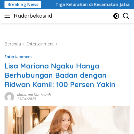
Langsung
Tiga Kelurahan di Kecamatan Jatiasih Belum Cairkan Dana RW
Breaking News
ke
Radarbekasi.id
konten
Berita
Bekasi
Nomor
Satu
Beranda
Entertainment
Entertainment
Lisa Mariana Ngaku Hanya
Berhubungan Badan dengan
Ridwan Kamil: 100 Persen Yakin
Maharani Nur Azizah
13/04/2025