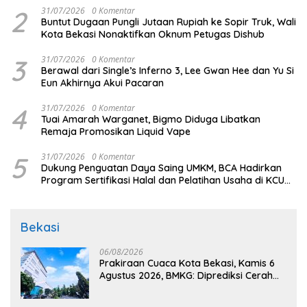
2
31/07/2026
0 Komentar
Buntut Dugaan Pungli Jutaan Rupiah ke Sopir Truk, Wali
Kota Bekasi Nonaktifkan Oknum Petugas Dishub
3
31/07/2026
0 Komentar
Berawal dari Single’s Inferno 3, Lee Gwan Hee dan Yu Si
Eun Akhirnya Akui Pacaran
4
31/07/2026
0 Komentar
Tuai Amarah Warganet, Bigmo Diduga Libatkan
Remaja Promosikan Liquid Vape
5
31/07/2026
0 Komentar
Dukung Penguatan Daya Saing UMKM, BCA Hadirkan
Program Sertifikasi Halal dan Pelatihan Usaha di KCU
Tanjung Priok
Bekasi
06/08/2026
Prakiraan Cuaca Kota Bekasi, Kamis 6
Agustus 2026, BMKG: Diprediksi Cerah
Terik