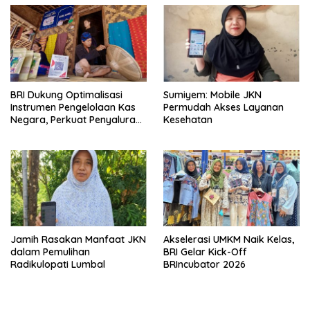
BRI Dukung Optimalisasi
Sumiyem: Mobile JKN
Instrumen Pengelolaan Kas
Permudah Akses Layanan
Negara, Perkuat Penyaluran
Kesehatan
Kredit Berkualitas untuk
Mendorong Sektor Riil
Jamih Rasakan Manfaat JKN
Akselerasi UMKM Naik Kelas,
dalam Pemulihan
BRI Gelar Kick-Off
Radikulopati Lumbal
BRIncubator 2026