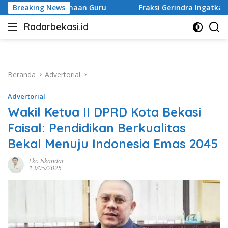
Langsung
naan Guru
Breaking News
Fraksi Gerindra Ingatkan Soal Arah Kebijak
ke
Radarbekasi.id
konten
Berita
Bekasi
Nomor
Satu
Beranda
Advertorial
Advertorial
Wakil Ketua II DPRD Kota Bekasi
Faisal: Pendidikan Berkualitas
Bekal Menuju Indonesia Emas 2045
Eko Iskandar
13/05/2025