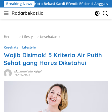
Langsung
 Efendi: Efisiensi Anggaran Jangan Ganggu Pelayanan Publik
Breaking News
ke
Radarbekasi.id
konten
Berita
Bekasi
Nomor
Satu
Beranda
Lifestyle
Kesehatan
Kesehatan
,
Lifestyle
Wajib Disimak! 5 Kriteria Air Putih
Sehat yang Harus Diketahui
Maharani Nur Azizah
16/05/2025