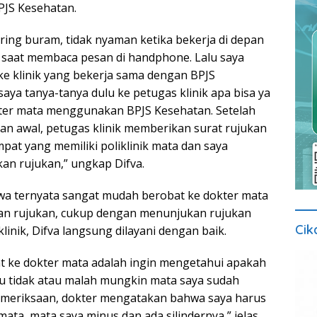
PJS Kesehatan.
ring buram, tidak nyaman ketika bekerja di depan
 saat membaca pesan di handphone. Lalu saya
e klinik yang bekerja sama dengan BPJS
aya tanya-tanya dulu ke petugas klinik apa bisa ya
ter mata menggunakan BPJS Kesehatan. Setelah
an awal, petugas klinik memberikan surat rujukan
pat yang memiliki poliklinik mata dan saya
n rujukan,” ungkap Difva.
wa ternyata sangat mudah berobat ke dokter mata
 rujukan, cukup dengan menunjukan rujukan
Cik
klinik, Difva langsung dilayani dengan baik.
t ke dokter mata adalah ingin mengetahui apakah
u tidak atau malah mungkin mata saya sudah
l pemeriksaan, dokter mengatakan bahwa saya harus
ta, mata saya minus dan ada silindernya,” jelas