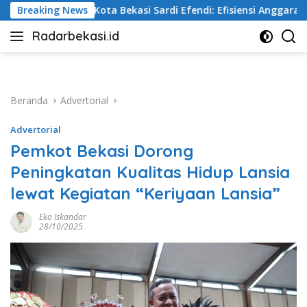
Langsung
rdi Efendi: Efisiensi Anggaran Jangan Ganggu Pelayanan Publik
Breaking News
ke
Radarbekasi.id
konten
Berita
Bekasi
Nomor
Satu
Beranda
Advertorial
Advertorial
Pemkot Bekasi Dorong
Peningkatan Kualitas Hidup Lansia
lewat Kegiatan “Keriyaan Lansia”
Eko Iskandar
28/10/2025