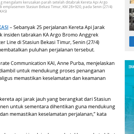
 mengalami kerusakan parah setelah ditabrak Kereta Api Argo
i emplasemen Stasiun Bekasi Timur, KM 28+920, pada Senin (27/4)
KASI
KASI
– Sebanyak 25 perjalanan Kereta Api Jarak
ak insiden tabrakan KA Argo Bromo Anggrek
 Line di Stasiun Bekasi Timur, Senin (27/4)
embatalkan puluhan perjalanan tersebut.
orate Communication KAI, Anne Purba, menjelaskan
i diambil untuk mendukung proses penanganan
sekaligus memastikan keselamatan dan keamanan
.
kereta api jarak jauh yang berangkat dari Stasiun
enen untuk sementara dihentikan guna mendukung
dan memastikan keselamatan perjalanan,” kata