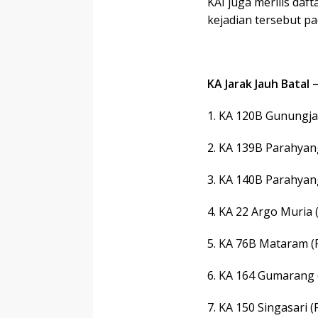
KAI juga merilis daft
kejadian tersebut pa
KA Jarak Jauh Batal –
1. KA 120B Gunungjat
2. KA 139B Parahyan
3. KA 140B Parahyan
4. KA 22 Argo Muria
5. KA 76B Mataram (
6. KA 164 Gumarang 
7. KA 150 Singasari (