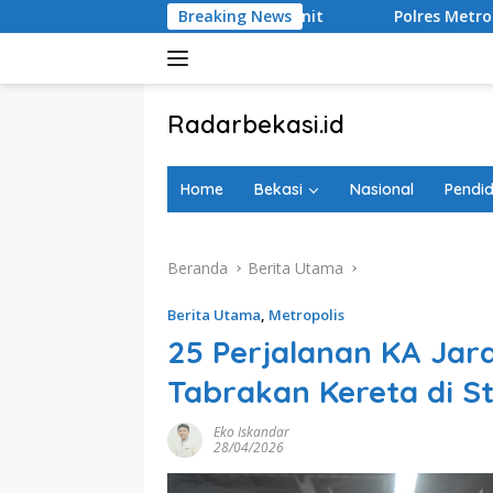
Langsung
Terganggu 63 Menit
Breaking News
Polres Metro Bekasi Gagalkan Peng
ke
konten
tutup
Radarbekasi.id
Berita
Bekasi
Home
Bekasi
Nasional
Pendid
Nomor
Satu
Beranda
Berita Utama
Berita Utama
,
Metropolis
25 Perjalanan KA Jar
Tabrakan Kereta di S
Eko Iskandar
28/04/2026