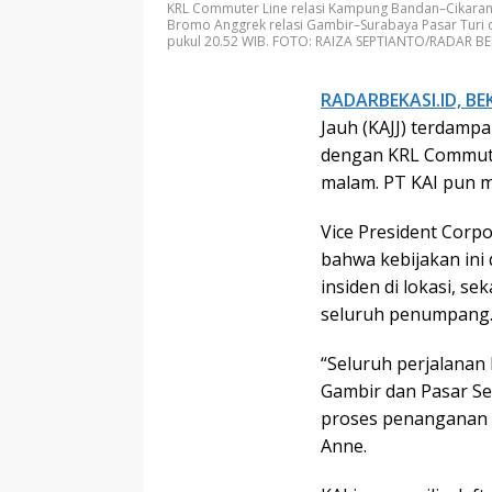
KRL Commuter Line relasi Kampung Bandan–Cikarang
Bromo Anggrek relasi Gambir–Surabaya Pasar Turi d
pukul 20.52 WIB. FOTO: RAIZA SEPTIANTO/RADAR BE
RADARBEKASI.ID, BE
Jauh (KAJJ) terdamp
dengan KRL Commuter
malam. PT KAI pun m
Vice President Corp
bahwa kebijakan in
insiden di lokasi, 
seluruh penumpang
“Seluruh perjalanan 
Gambir dan Pasar S
proses penanganan 
Anne.