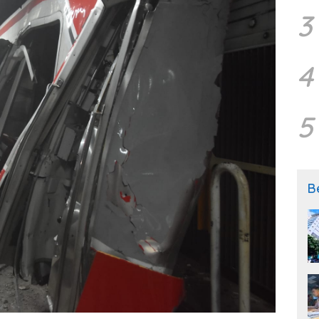
3
4
5
B