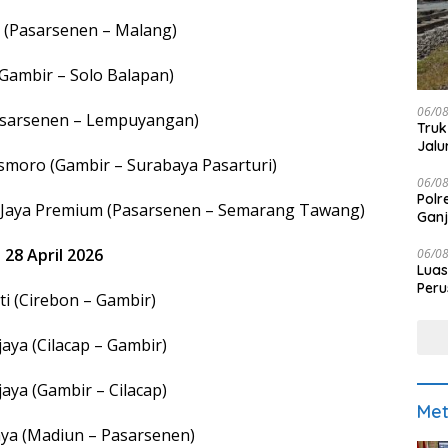
a (Pasarsenen – Malang)
Gambir – Solo Balapan)
06/0
Pasarsenen – Lempuyangan)
Truk
Jalu
asmoro (Gambir – Surabaya Pasarturi)
06/0
Polr
 Jaya Premium (Pasarsenen – Semarang Tawang)
Ganj
 28 April 2026
06/0
Luas
Peru
i (Cirebon – Gambir)
Pen
aya (Cilacap – Gambir)
aya (Gambir – Cilacap)
Met
aya (Madiun – Pasarsenen)