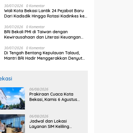
Resmi Keberangkatan
30/07/2026
0 Komentar
Wali Kota Bekasi Lantik 24 Pejabat Baru
Dari Kadisdik Hingga Rotasi Kadinkes ke
Ketapang, Ini Daftar Lengkapnya
30/07/2026
0 Komentar
BRI Bekali PMI di Taiwan dengan
Kewirausahaan dan Literasi Keuangan
untuk Bangun Usaha Produktif
30/07/2026
0 Komentar
Di Tengah Bentang Kepulauan Talaud,
Mantri BRI Hadir Menggerakkan Denyut
Nadi Perekonomian
ekasi
06/08/2026
Prakiraan Cuaca Kota
Bekasi, Kamis 6 Agustus
2026, BMKG: Diprediksi
Cerah Terik
06/08/2026
Jadwal dan Lokasi
Layanan SIM Keliling
Bekasi Kamis 6 Agustus