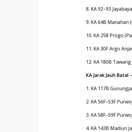
8. KA 92–93 Jayabay
9. KA 64B Manahan (
10. KA 258 Progo (
11. KA 30F Argo Anj
12. KA 180B Tawang
KA Jarak Jauh Batal –
1. KA 117B Gunungjat
2. KA 56F–53F Purwoj
3. KA 58F–59F Purwoj
4. KA 143B Madiun J