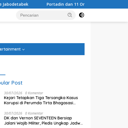
Portadin dan 11 Organisasi Temui DPRD, Dorong Hak Konsesi Dis
tutup
ertainment
ular Post
30/07/2026
0 Komentar
Kejari Tetapkan Tiga Tersangka Kasus
Korupsi di Perumda Tirta Bhagasasi
Bekasi, Rugikan Keuangan Negara Rp4,5
Miliar
30/07/2026
0 Komentar
DK dan Vernon SEVENTEEN Bersiap
Jalani Wajib Militer, Pledis Ungkap Jadwal