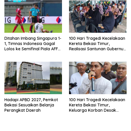
Keselamatan Lebih Dulu
Ditahan Imbang Singapura 1-
100 Hari Tragedi Kecelakaan
1, Timnas Indonesia Gagal
Kereta Bekasi Timur,
Lolos ke Semifinal Piala AFF
Realisasi Santunan Gubernur
2026
Jabar Belum Merata
Hadapi APBD 2027, Pemkot
100 Hari Tragedi Kecelakaan
Bekasi Sesuaikan Belanja
Kereta Bekasi Timur,
Perangkat Daerah
Keluarga Korban Desak
Keadilan dan Transparansi
Hasil Investigasi