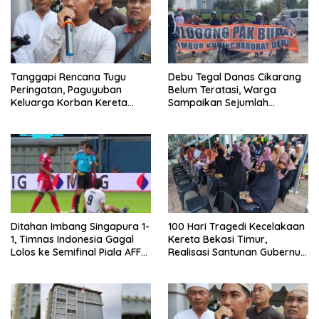
Tanggapi Rencana Tugu
Debu Tegal Danas Cikarang
Peringatan, Paguyuban
Belum Teratasi, Warga
Keluarga Korban Kereta
Sampaikan Sejumlah
Bekasi Timur: Kami Ingin
Tuntutan
Perbaikan Sistem
Keselamatan Lebih Dulu
Ditahan Imbang Singapura 1-
100 Hari Tragedi Kecelakaan
1, Timnas Indonesia Gagal
Kereta Bekasi Timur,
Lolos ke Semifinal Piala AFF
Realisasi Santunan Gubernur
2026
Jabar Belum Merata