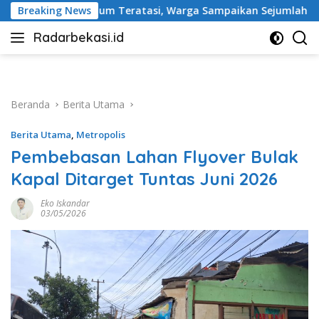
Langsung
tasi, Warga Sampaikan Sejumlah Tuntutan
Breaking News
Ketua DPRD 
ke
Radarbekasi.id
konten
Berita
Bekasi
Nomor
Satu
Beranda
Berita Utama
Berita Utama
,
Metropolis
Pembebasan Lahan Flyover Bulak
Kapal Ditarget Tuntas Juni 2026
Eko Iskandar
03/05/2026