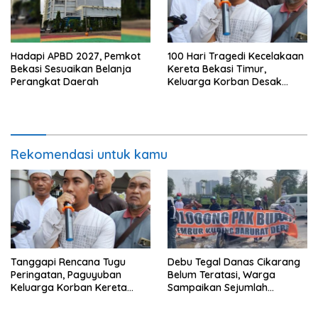
Hadapi APBD 2027, Pemkot
100 Hari Tragedi Kecelakaan
Bekasi Sesuaikan Belanja
Kereta Bekasi Timur,
Perangkat Daerah
Keluarga Korban Desak
Keadilan dan Transparansi
Hasil Investigasi
Rekomendasi untuk kamu
Tanggapi Rencana Tugu
Debu Tegal Danas Cikarang
Peringatan, Paguyuban
Belum Teratasi, Warga
Keluarga Korban Kereta
Sampaikan Sejumlah
Bekasi Timur: Kami Ingin
Tuntutan
Perbaikan Sistem