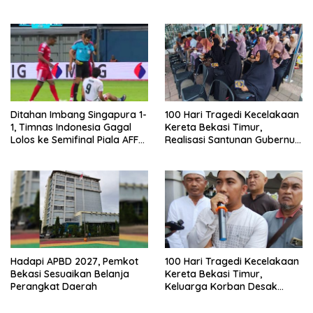
Bekasi Timur: Kami Ingin
Tuntutan
Perbaikan Sistem
Keselamatan Lebih Dulu
Ditahan Imbang Singapura 1-
100 Hari Tragedi Kecelakaan
1, Timnas Indonesia Gagal
Kereta Bekasi Timur,
Lolos ke Semifinal Piala AFF
Realisasi Santunan Gubernur
2026
Jabar Belum Merata
Hadapi APBD 2027, Pemkot
100 Hari Tragedi Kecelakaan
Bekasi Sesuaikan Belanja
Kereta Bekasi Timur,
Perangkat Daerah
Keluarga Korban Desak
Keadilan dan Transparansi
Hasil Investigasi