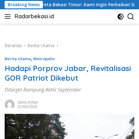
Langsung
Timur: Kami Ingin Perbaikan Sistem Keselamatan Lebih Dulu
Breaking News
ke
Radarbekasi.id
konten
Berita
Bekasi
Nomor
Satu
Beranda
Berita Utama
Berita Utama
,
Metropolis
Hadapi Porprov Jabar, Revitalisasi
GOR Patriot Dikebut
Ditarget Rampung Akhir September
Denis Arfian
02/06/2026