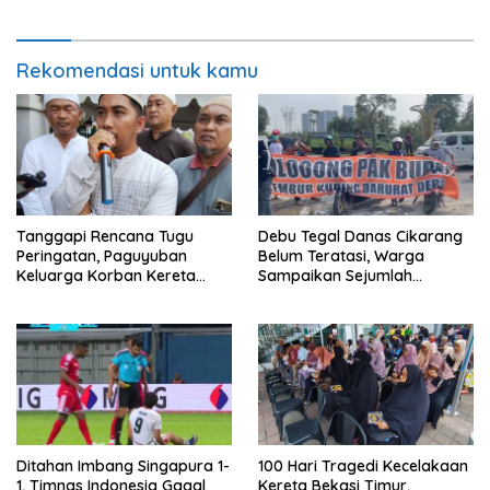
Rekomendasi untuk kamu
Tanggapi Rencana Tugu
Debu Tegal Danas Cikarang
Peringatan, Paguyuban
Belum Teratasi, Warga
Keluarga Korban Kereta
Sampaikan Sejumlah
Bekasi Timur: Kami Ingin
Tuntutan
Perbaikan Sistem
Keselamatan Lebih Dulu
Ditahan Imbang Singapura 1-
100 Hari Tragedi Kecelakaan
1, Timnas Indonesia Gagal
Kereta Bekasi Timur,