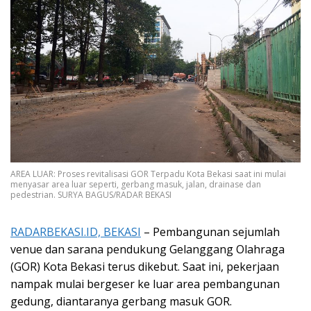
AREA LUAR: Proses revitalisasi GOR Terpadu Kota Bekasi saat ini mulai
menyasar area luar seperti, gerbang masuk, jalan, drainase dan
pedestrian. SURYA BAGUS/RADAR BEKASI
RADARBEKASI.ID, BEKASI
– Pembangunan sejumlah
venue dan sarana pendukung Gelanggang Olahraga
(GOR) Kota Bekasi terus dikebut. Saat ini, pekerjaan
nampak mulai bergeser ke luar area pembangunan
gedung, diantaranya gerbang masuk GOR.