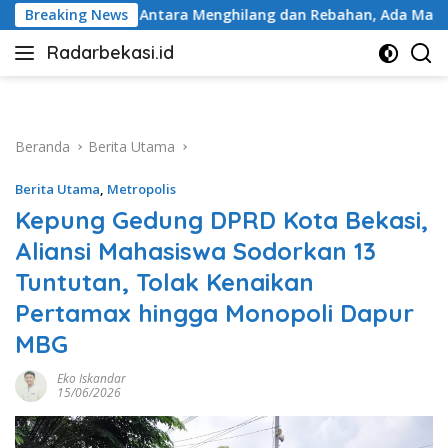
Langsung
a Menghilang dan Rebahan, Ada Manusia yang Tetap Berjalan
Breaking News
ke
Radarbekasi.id
konten
Berita
Bekasi
Nomor
Satu
Beranda
Berita Utama
Berita Utama
,
Metropolis
Kepung Gedung DPRD Kota Bekasi,
Aliansi Mahasiswa Sodorkan 13
Tuntutan, Tolak Kenaikan
Pertamax hingga Monopoli Dapur
MBG
Eko Iskandar
15/06/2026