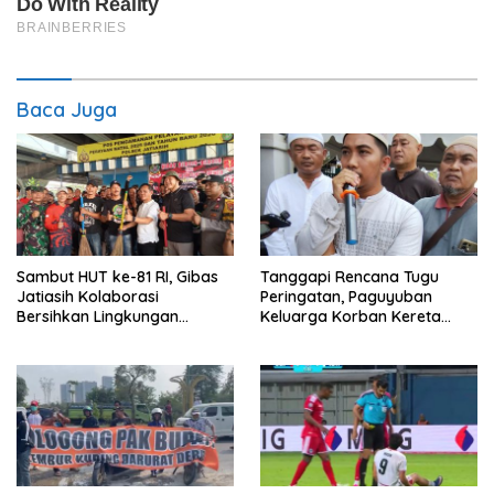
Baca Juga
Sambut HUT ke-81 RI, Gibas
Tanggapi Rencana Tugu
Jatiasih Kolaborasi
Peringatan, Paguyuban
Bersihkan Lingkungan
Keluarga Korban Kereta
Bersama Pemkot Bekasi
Bekasi Timur: Kami Ingin
Perbaikan Sistem
Keselamatan Lebih Dulu