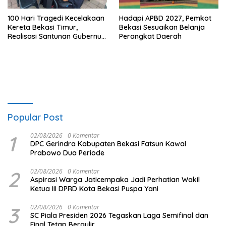
100 Hari Tragedi Kecelakaan
Hadapi APBD 2027, Pemkot
Kereta Bekasi Timur,
Bekasi Sesuaikan Belanja
Realisasi Santunan Gubernur
Perangkat Daerah
Jabar Belum Merata
Popular Post
1
02/08/2026
0 Komentar
DPC Gerindra Kabupaten Bekasi Fatsun Kawal
Prabowo Dua Periode
2
02/08/2026
0 Komentar
Aspirasi Warga Jaticempaka Jadi Perhatian Wakil
Ketua III DPRD Kota Bekasi Puspa Yani
3
02/08/2026
0 Komentar
SC Piala Presiden 2026 Tegaskan Laga Semifinal dan
Final Tetap Bergulir