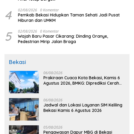
4
02/08/2026
0 Komentar
Pemkab Bekasi Hidupkan Taman Sehati Jadi Pusat
Hiburan dan UMKM
5
02/08/2026
0 Komentar
Wajah Baru Pasar Cikarang: Dinding Oranye,
Pedestrian Mirip Jalan Braga
Bekasi
06/08/2026
Prakiraan Cuaca Kota Bekasi, Kamis 6
Agustus 2026, BMKG: Diprediksi Cerah
Terik
06/08/2026
Jadwal dan Lokasi Layanan SIM Keliling
Bekasi Kamis 6 Agustus 2026
05/08/2026
Pengawasan Dapur MBG di Bekasi