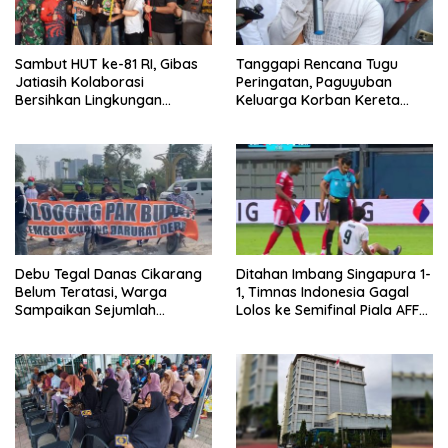
Sambut HUT ke-81 RI, Gibas
Tanggapi Rencana Tugu
Jatiasih Kolaborasi
Peringatan, Paguyuban
Bersihkan Lingkungan
Keluarga Korban Kereta
Bersama Pemkot Bekasi
Bekasi Timur: Kami Ingin
Perbaikan Sistem
Keselamatan Lebih Dulu
Debu Tegal Danas Cikarang
Ditahan Imbang Singapura 1-
Belum Teratasi, Warga
1, Timnas Indonesia Gagal
Sampaikan Sejumlah
Lolos ke Semifinal Piala AFF
Tuntutan
2026