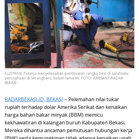
ILUSTRASI: Pekerja menyelesaikan pembuatan rangka besi di salahsatu
perusahaan di Serangbaru, belum lama ini. FOTO: ARIESANT/RADAR
BEKASI
RADARBEKASI.ID, BEKASI
– Pelemahan nilai tukar
rupiah terhadap dolar Amerika Serikat dan kenaikan
harga bahan bakar minyak (BBM) memicu
kekhawatiran di kalangan buruh Kabupaten Bekasi.
Mereka dihantui ancaman pemutusan hubungan kerja
(PHK) serta kemungkinan tidak adanya kenaikan upah