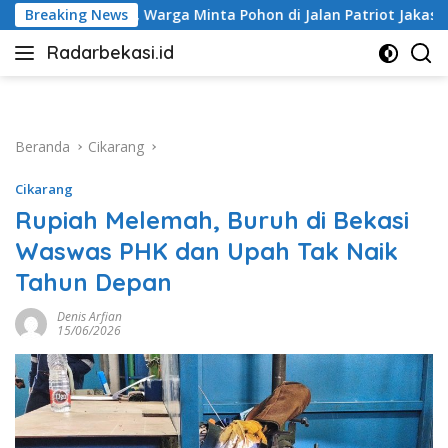
Langsung
inta Pohon di Jalan Patriot Jakasampurna Dipangkas
Breaking News
ke
Radarbekasi.id
konten
Berita
Bekasi
Nomor
Satu
Beranda
Cikarang
Cikarang
Rupiah Melemah, Buruh di Bekasi
Waswas PHK dan Upah Tak Naik
Tahun Depan
Denis Arfian
15/06/2026