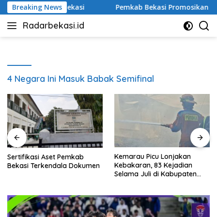
Langsung
i Kabupaten Bekasi
Breaking News
Pemkab Bekasi Promosikan Potensi 
ke
Radarbekasi.id
konten
Berita
Bekasi
Nomor
Satu
4 Negara Ini Masuk Babak Semifinal
Kemarau Picu Lonjakan
Sertifikasi Aset Pemkab
Kebakaran, 83 Kejadian
Bekasi Terkendala Dokumen
Selama Juli di Kabupaten
Bekasi