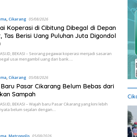
ama
,
Cikarang
05/08/2026
i Koperasi di Cibitung Dibegal di Depan
, Tas Berisi Uang Puluhan Juta Digondol
u
SI.ID, BEKASI – Seorang pegawai koperasi menjadi sasaran
egal usai mengambil uang dari bank….
ama
,
Cikarang
05/08/2026
Baru Pasar Cikarang Belum Bebas dari
kan Sampah
Cik
I.ID, BEKASI – Wajah baru Pasar Cikarang yang kini lebih
ernyata belum sejalan dengan…
ama
,
Metropolis
05/08/2026