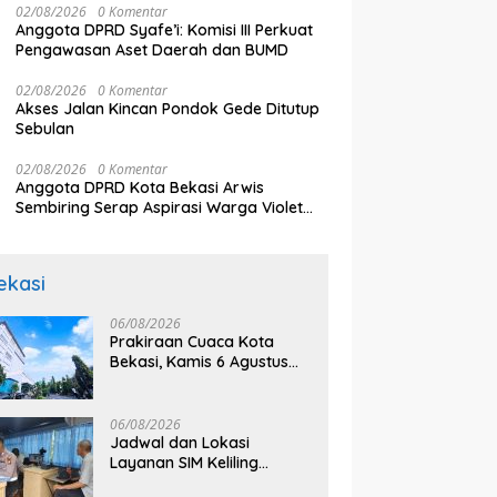
02/08/2026
0 Komentar
J
arga Korban Kereta
Sampaikan Sejumlah Tuntutan
Anggota DPRD Syafe’i: Komisi III Perkuat
Pu
i Timur: Kami Ingin
Pengawasan Aset Daerah dan BUMD
aikan Sistem Keselamatan
 Dulu
02/08/2026
0 Komentar
Akses Jalan Kincan Pondok Gede Ditutup
Sebulan
02/08/2026
0 Komentar
Anggota DPRD Kota Bekasi Arwis
Sembiring Serap Aspirasi Warga Violet
Garden Kranji
ekasi
06/08/2026
Prakiraan Cuaca Kota
Bekasi, Kamis 6 Agustus
2026, BMKG: Diprediksi
Cerah Terik
06/08/2026
Jadwal dan Lokasi
Layanan SIM Keliling
Bekasi Kamis 6 Agustus