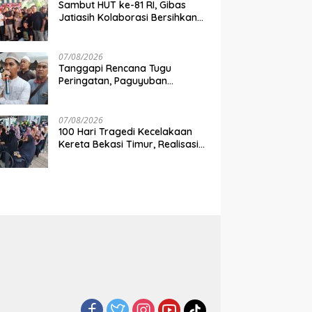
Sambut HUT ke-81 RI, Gibas
Jatiasih Kolaborasi Bersihkan
Lingkungan Bersama Pemkot
Bekasi
07/08/2026
Tanggapi Rencana Tugu
Peringatan, Paguyuban
Keluarga Korban Kereta
Bekasi Timur: Kami Ingin
Perbaikan Sistem Keselamatan
07/08/2026
Lebih Dulu
100 Hari Tragedi Kecelakaan
Kereta Bekasi Timur, Realisasi
Santunan Gubernur Jabar
Belum Merata