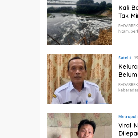
Kali B
Tak M
RADARBEKAS
hitam, be
Satelit
05
Kelura
Belum 
RADARBEKAS
keberadaa
Metropoli
Viral 
Dilepa