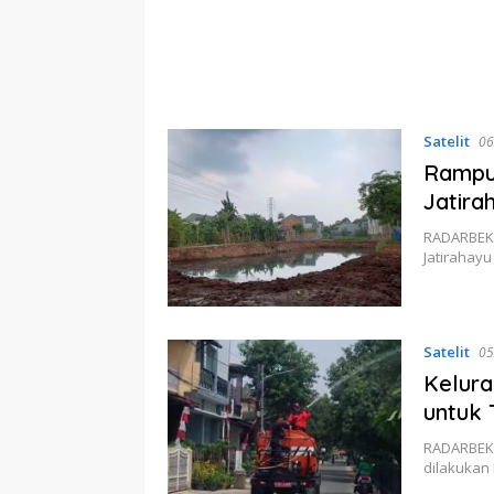
Satelit
06
Rampun
Jatira
RADARBEKA
Jatirahay
Satelit
05
Kelur
untuk 
RADARBEKA
dilakukan