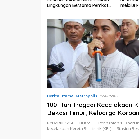
ber Pencemaran
Lingkungan Bersama Pemkot
melalui 
Bekasi
Desa Bri
Sleman
Berita Utama
,
Metropolis
07/08/2026
100 Hari Tragedi Kecelakaan K
Bekasi Timur, Keluarga Korba
Keadilan dan Transparansi Hasi
RADARBEKASI.ID, BEKASI — Peringatan 100 hari t
Investigasi
kecelakaan Kereta Rel Listrik (KRL) di Stasiun Be