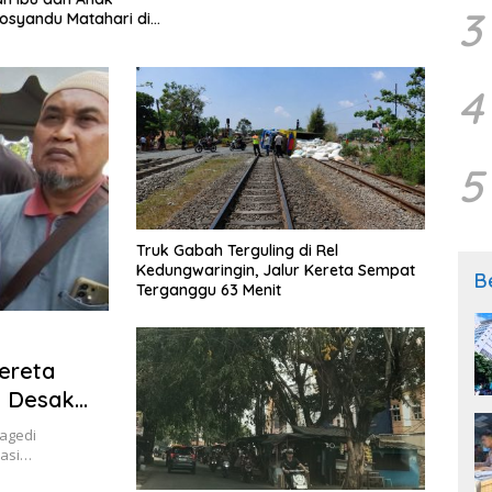
3
Posyandu Matahari di
Kelu
lian Hargobinangun
Bekas
Perb
Lebih
4
5
Truk Gabah Terguling di Rel
Kedungwaringin, Jalur Kereta Sempat
B
Terganggu 63 Menit
ereta
n Desak
l
ragedi
kasi…