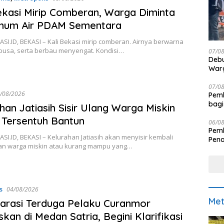
ekasi Mirip Comberan, Warga Diminta
inum Air PDAM Sementara
I.ID, BEKASI – Kali Bekasi mirip comberan. Airnya berwarna
rbusa, serta berbau menyengat. Kondisi…
07/0
Debu
Warg
07/0
/08/2026
Pemk
bagi
han Jatiasih Sisir Ulang Warga Miskin
Tersentuh Bantun
06/0
Pemk
I.ID, BEKASI – Kelurahan Jatiasih akan menyisir kembali
Pen
n warga miskin atau kurang mampu yang…
s
04/08/2026
Met
Narasi Terduga Pelaku Curanmor
skan di Medan Satria, Begini Klarifikasi