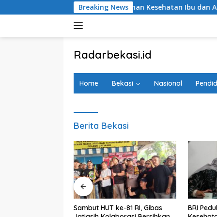
Langsung
BRI Peduli Perkuat Layanan Kesehatan Ibu dan Anak melalui P
Breaking News
ke
konten
tutup
Radarbekasi.id
Berita
Bekasi
Home
Bekasi
Nasional
Pendid
Nomor
Satu
Berita Bekasi
RD Kota Bekasi
Sambut HUT ke-81 RI, Gibas
BRI Pedu
anti Desak DLH
Jatiasih Kolaborasi Bersihkan
Kesehata