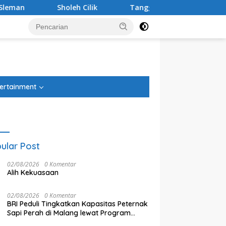
Sholeh Cilik
Tanggapi Rencana Tugu Peringatan, Paguy
tutup
ertainment
ular Post
02/08/2026
0 Komentar
Alih Kekuasaan
02/08/2026
0 Komentar
BRI Peduli Tingkatkan Kapasitas Peternak
Sapi Perah di Malang lewat Program
K
gapi Rencana Tugu
Debu Tegal Danas Cikarang
Klaster Unggulan
E
ngatan, Paguyuban
Belum Teratasi, Warga