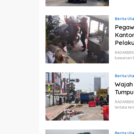
Berita Ut
Pegawa
Kantor
Pelak
RADARBEKA
kawanan b
Berita Ut
Wajah 
Tumpu
RADARBEKAS
tertata t
Berita Ut