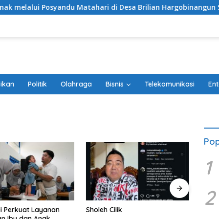
osyandu Matahari di Desa Brilian Hargobinangun Sleman
ikan
Politik
Olahraga
Bisnis
Telekomunikasi
Ent
Pop
1
2
li Perkuat Layanan
Sholeh Cilik
Tang
n Ibu dan Anak
Peri