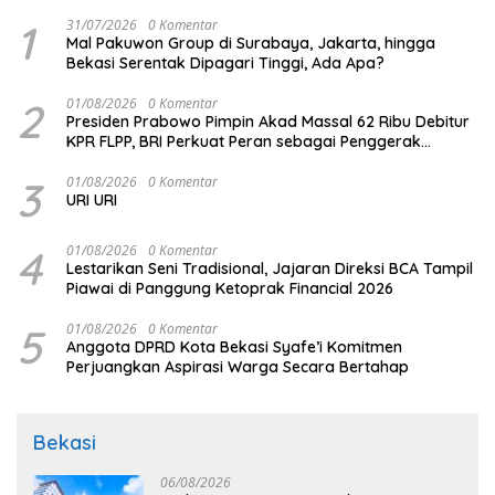
1
31/07/2026
0 Komentar
Mal Pakuwon Group di Surabaya, Jakarta, hingga
Bekasi Serentak Dipagari Tinggi, Ada Apa?
2
01/08/2026
0 Komentar
Presiden Prabowo Pimpin Akad Massal 62 Ribu Debitur
KPR FLPP, BRI Perkuat Peran sebagai Penggerak
Ekonomi Kerakyatan melalui Pembiayaan Perumahan
3
01/08/2026
0 Komentar
URI URI
4
01/08/2026
0 Komentar
Lestarikan Seni Tradisional, Jajaran Direksi BCA Tampil
Piawai di Panggung Ketoprak Financial 2026
5
01/08/2026
0 Komentar
Anggota DPRD Kota Bekasi Syafe’i Komitmen
Perjuangkan Aspirasi Warga Secara Bertahap
Bekasi
06/08/2026