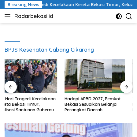
Langsung
0 Hari Tragedi Kecelakaan Kereta Bekasi Timur, Keluarga Korba
Breaking News
ke
Radarbekasi.id
konten
Berita
Bekasi
Nomor
Satu
BPJS Kesehatan Cabang Cikarang
Hadapi APBD 2027, Pemkot
100 Hari Tragedi Kecelakaan
Bekasi Sesuaikan Belanja
Kereta Bekasi Timur,
Perangkat Daerah
Keluarga Korban Desak
Keadilan dan Transparansi
Hasil Investigasi