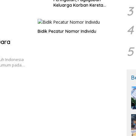
Keluarga Korban Kereta
Samp
3
Bekasi Timur: Kami Ingin
Perbaikan Sistem Keselamatan
Lebih Dulu
4
Bidik Pecatur Nomor Individu
uara
5
ruh Indonesia
ra umum pada…
B