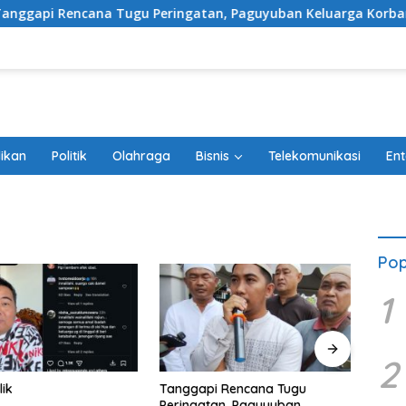
ncana Tugu Peringatan, Paguyuban Keluarga Korban Kereta Bek
ikan
Politik
Olahraga
Bisnis
Telekomunikasi
Ent
Pop
1
2
lik
Tanggapi Rencana Tugu
Debu
Peringatan, Paguyuban
Belum