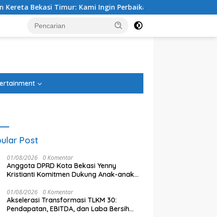
asi Timur: Kami Ingin Perbaikan Sistem Keselamatan Lebih Du
tutup
ertainment
ular Post
01/08/2026
0 Komentar
Anggota DPRD Kota Bekasi Yenny
Kristianti Komitmen Dukung Anak-anak
Berani Bermimpi
01/08/2026
0 Komentar
Akselerasi Transformasi TLKM 30:
Ketua DPRD Kota Bekasi Sardi
D
 Tegal Danas Cikarang
Pendapatan, EBITDA, dan Laba Bersih
Efendi: Efisiensi Anggaran
T
 Teratasi, Warga