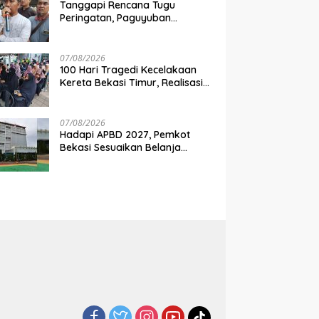
Tanggapi Rencana Tugu
Peringatan, Paguyuban
Keluarga Korban Kereta
Bekasi Timur: Kami Ingin
Perbaikan Sistem Keselamatan
07/08/2026
Lebih Dulu
100 Hari Tragedi Kecelakaan
Kereta Bekasi Timur, Realisasi
Santunan Gubernur Jabar
Belum Merata
07/08/2026
Hadapi APBD 2027, Pemkot
Bekasi Sesuaikan Belanja
Perangkat Daerah