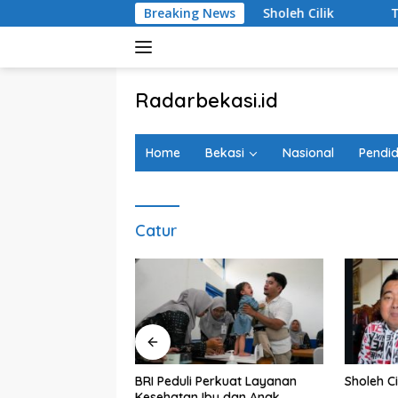
Langsung
 Hargobinangun Sleman
Breaking News
Sholeh Cilik
Tanggapi Re
ke
konten
tutup
Radarbekasi.id
Berita
Bekasi
Home
Bekasi
Nasional
Pendid
Nomor
Satu
Catur
agedi Kecelakaan
BRI Peduli Perkuat Layanan
Sholeh Ci
i Timur, Realisasi
Kesehatan Ibu dan Anak