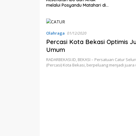
bernur Jabar
melalui Posyandu Matahari di
ta
Desa Brilian Hargobinangun
Sleman
Olahraga
01/12/2020
Percasi Kota Bekasi Optimis J
Umum
RADARBEKASI.ID, BEKASI – Persatuan Catur Selu
(Percasi) Kota Bekasi, berpeluang menjadi jua