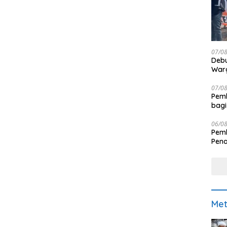
07/0
Debu
Warg
07/0
Pemk
bagi
06/0
Pemk
Pen
Met