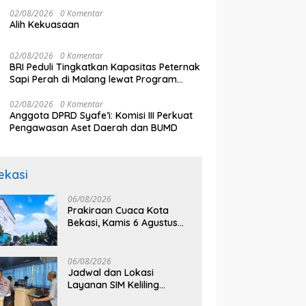
Normalisasi Telkom Tumbuh Kuat di
Jangan Ganggu Pelayanan
k
aikan Sejumlah Tuntutan
Paruh Pertama 2026
02/08/2026
0 Komentar
Publik
Alih Kekuasaan
02/08/2026
0 Komentar
BRI Peduli Tingkatkan Kapasitas Peternak
Sapi Perah di Malang lewat Program
Klaster Unggulan
02/08/2026
0 Komentar
Anggota DPRD Syafe’i: Komisi III Perkuat
Pengawasan Aset Daerah dan BUMD
ekasi
06/08/2026
Prakiraan Cuaca Kota
Bekasi, Kamis 6 Agustus
2026, BMKG: Diprediksi
Cerah Terik
06/08/2026
Jadwal dan Lokasi
Layanan SIM Keliling
Bekasi Kamis 6 Agustus