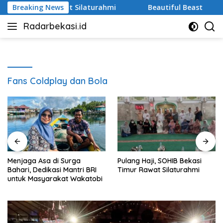
Langsung
si Timur Rawat Silaturahmi
Breaking News
Beautiful Beast
Sa
ke
Radarbekasi.id
konten
Berita
Bekasi
Nomor
Satu
Fans Coldplay dan Bola
Menjaga Asa di Surga
Pulang Haji, SOHIB Bekasi
Bahari, Dedikasi Mantri BRI
Timur Rawat Silaturahmi
untuk Masyarakat Wakatobi