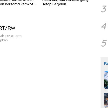
gan Bersama Pemkot
Tetap Berjalan
melal
3
Desa 
Slem
4
t RT/RW
h (DPD) Partai
5
tapkan
B