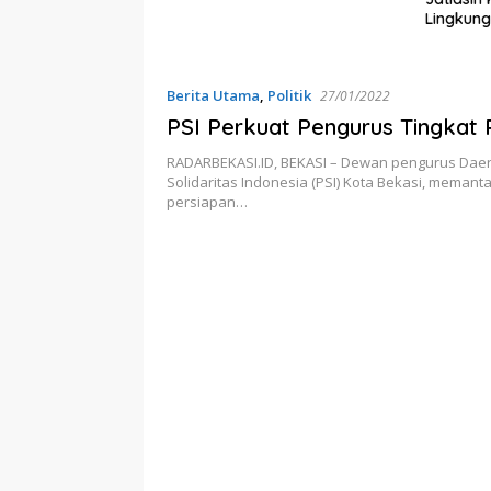
ggu Pelayanan
Lingkun
Bekasi
Berita Utama
,
Politik
27/01/2022
PSI Perkuat Pengurus Tingka
RADARBEKASI.ID, BEKASI – Dewan pengurus Daera
Solidaritas Indonesia (PSI) Kota Bekasi, meman
persiapan…