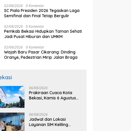
Bekasi Puspa Yani
ui Posyandu Matahari di
K
02/08/2026
0 Komentar
Brilian Hargobinangun
B
SC Piala Presiden 2026 Tegaskan Laga
an
P
Semifinal dan Final Tetap Bergulir
L
02/08/2026
0 Komentar
Pemkab Bekasi Hidupkan Taman Sehati
Jadi Pusat Hiburan dan UMKM
02/08/2026
0 Komentar
Wajah Baru Pasar Cikarang: Dinding
Oranye, Pedestrian Mirip Jalan Braga
ekasi
06/08/2026
Prakiraan Cuaca Kota
Bekasi, Kamis 6 Agustus
2026, BMKG: Diprediksi
Cerah Terik
06/08/2026
Jadwal dan Lokasi
Layanan SIM Keliling
Bekasi Kamis 6 Agustus