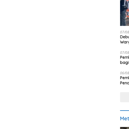
07/0
Debu
Warg
07/0
Pemk
bagi
06/0
Pemk
Pen
Met