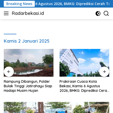
Langsung
Bekasi, Kamis 6 Agustus 2026, BMKG: Diprediksi Cerah Terik
Breaking News
ke
Radarbekasi.id
konten
Berita
Bekasi
Nomor
Satu
Kamis 2 Januari 2025
Rampung Dibangun, Polder
Prakiraan Cuaca Kota
Bulak Tinggi Jatirahayu Siap
Bekasi, Kamis 6 Agustus
Hadapi Musim Hujan
2026, BMKG: Diprediksi Cerah
Terik