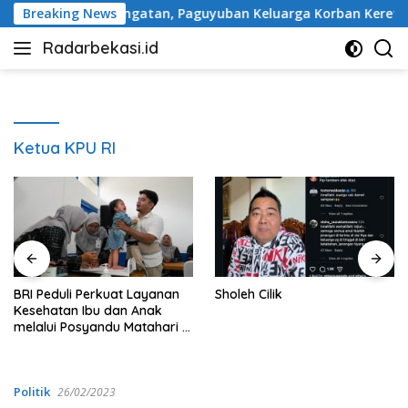
Langsung
a Tugu Peringatan, Paguyuban Keluarga Korban Kereta Bekasi 
Breaking News
ke
Radarbekasi.id
konten
Berita
Bekasi
Nomor
Satu
Ketua KPU RI
BRI Peduli Perkuat Layanan
Sholeh Cilik
Kesehatan Ibu dan Anak
melalui Posyandu Matahari di
Desa Brilian Hargobinangun
Sleman
Politik
26/02/2023