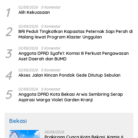
1
02/08/2026
0 Komentar
Alih Kekuasaan
2
02/08/2026
0 Komentar
BRI Peduli Tingkatkan Kapasitas Peternak Sapi Perah di
Malang lewat Program Klaster Unggulan
3
02/08/2026
0 Komentar
Anggota DPRD Syafe’i: Komisi III Perkuat Pengawasan
Aset Daerah dan BUMD
4
02/08/2026
0 Komentar
Akses Jalan Kincan Pondok Gede Ditutup Sebulan
5
02/08/2026
0 Komentar
Anggota DPRD Kota Bekasi Arwis Sembiring Serap
Aspirasi Warga Violet Garden Kranji
Bekasi
06/08/2026
Prakiraan Cuaca Kota Bekasi, Kamis 6