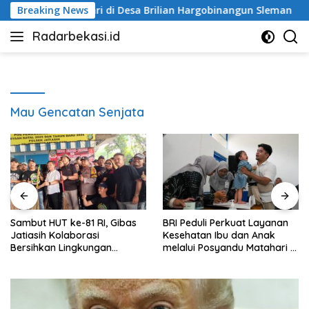
Langsung
andu Matahari di Desa Brilian Hargobinangun Sleman
Breaking News
Sh
ke
Radarbekasi.id
konten
Berita
Bekasi
Nomor
Satu
Mau Gencatan Senjata
Sambut HUT ke-81 RI, Gibas
BRI Peduli Perkuat Layanan
Jatiasih Kolaborasi
Kesehatan Ibu dan Anak
Bersihkan Lingkungan
melalui Posyandu Matahari di
Bersama Pemkot Bekasi
Desa Brilian Hargobinangun
Sleman