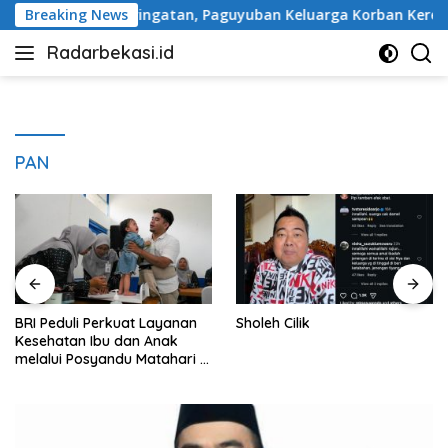
Langsung
a Tugu Peringatan, Paguyuban Keluarga Korban Kereta Bekasi 
Breaking News
ke
Radarbekasi.id
konten
Berita
Bekasi
Nomor
Satu
PAN
BRI Peduli Perkuat Layanan
Sholeh Cilik
Kesehatan Ibu dan Anak
melalui Posyandu Matahari di
Desa Brilian Hargobinangun
Sleman