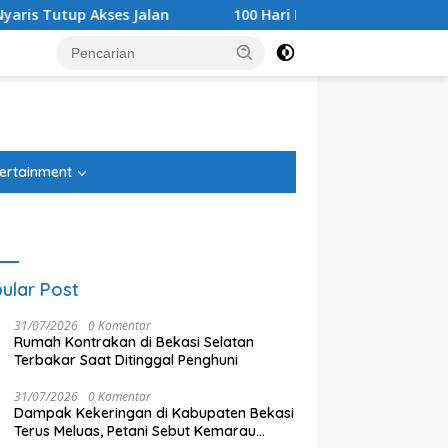
p Akses Jalan
100 Hari Berlalu, Pengusutan Tragedi St
tutup
ertainment
ular Post
31/07/2026
0 Komentar
Rumah Kontrakan di Bekasi Selatan
Terbakar Saat Ditinggal Penghuni
31/07/2026
0 Komentar
Dampak Kekeringan di Kabupaten Bekasi
ari Berlalu, Pengusutan
Anggota DPRD Kota Bekasi
S
Terus Meluas, Petani Sebut Kemarau
di Stasiun Bekasi Timur
Suryo Harjo Nilai Regulasi
H