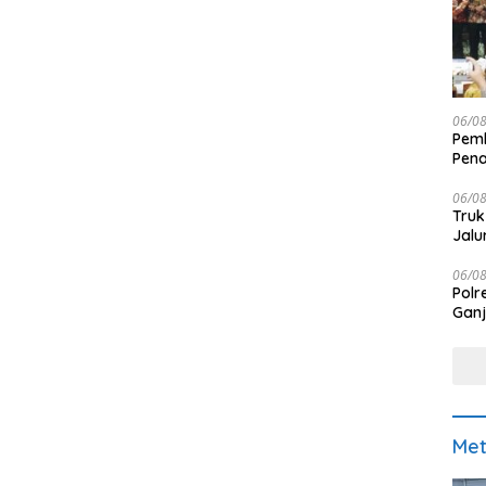
06/0
Pemk
Pen
06/0
Truk
Jalu
06/0
Polr
Ganj
Met