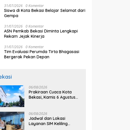
Tahun Ini Lebih Parah
m Tuntas
Perilaku Seksual Berisiko
L
31/07/2026
0 Komentar
Penting Lindungi Kelompok
Siswa di Kota Bekasi Belajar Selamat dari
Rentan
Gempa
31/07/2026
0 Komentar
ASN Pemkab Bekasi Diminta Lengkapi
Rekam Jejak Kinerja
31/07/2026
0 Komentar
Tim Evaluasi Perumda Tirta Bhagasasi
Bergerak Pekan Depan
ekasi
06/08/2026
Prakiraan Cuaca Kota
Bekasi, Kamis 6 Agustus
2026, BMKG: Diprediksi
Cerah Terik
06/08/2026
Jadwal dan Lokasi
Layanan SIM Keliling
Bekasi Kamis 6 Agustus