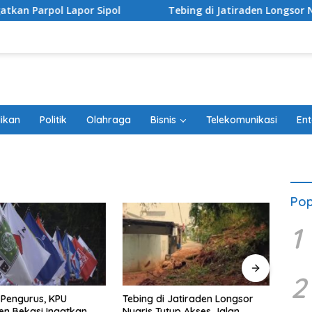
ol Lapor Sipol
Tebing di Jatiraden Longsor Nyaris Tutu
ikan
Politik
Olahraga
Bisnis
Telekomunikasi
Ent
Pop
1
2
Pengurus, KPU
Tebing di Jatiraden Longsor
100 H
n Bekasi Ingatkan
Nyaris Tutup Akses Jalan
Trage