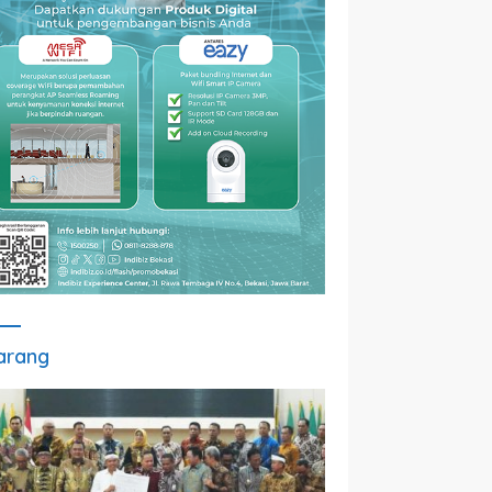
arang