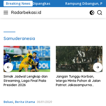
Langsung
 Jakasampurna Dipangkas
Breaking News
Rampung Dibangun, Polder Bul
ke
Radarbekasi.id
konten
Berita
Bekasi
Nomor
Satu
Samuderanesia
Simak Jadwal Lengkap dan
Jangan Tunggu Korban,
Streaming, Laga Final Piala
Warga Minta Pohon di Jalan
Presiden 2026
Patriot Jakasampurna
Dipangkas
Bekasi
,
Berita Utama
06/01/2020