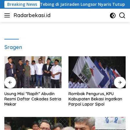
Langsung
pol
Breaking News
Tebing di Jatiraden Longsor Nyaris Tutup Akses Jal
ke
Radarbekasi.id
konten
Berita
Bekasi
Nomor
Satu
Sragen
Usung Misi ”Rapih” Abudin
Rombak Pengurus, KPU
Resmi Daftar Cakades Satria
Kabupaten Bekasi Ingatkan
Mekar
Parpol Lapor Sipol