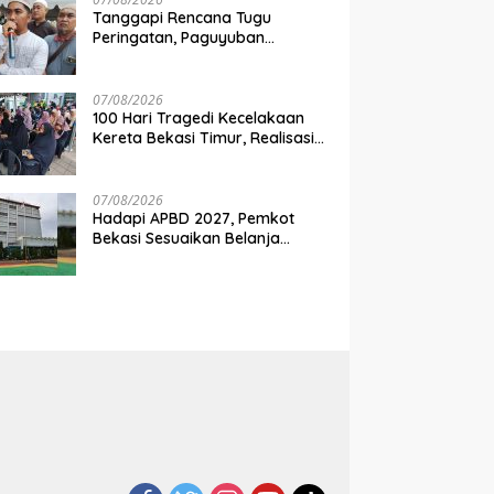
Tanggapi Rencana Tugu
Peringatan, Paguyuban
Keluarga Korban Kereta
Bekasi Timur: Kami Ingin
Perbaikan Sistem Keselamatan
07/08/2026
Lebih Dulu
100 Hari Tragedi Kecelakaan
Kereta Bekasi Timur, Realisasi
Santunan Gubernur Jabar
Belum Merata
07/08/2026
Hadapi APBD 2027, Pemkot
Bekasi Sesuaikan Belanja
Perangkat Daerah