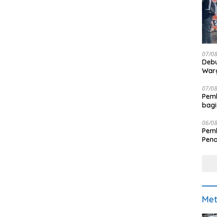
07/0
Debu
Warg
07/0
Pemk
bagi
06/0
Pemk
Pen
Met