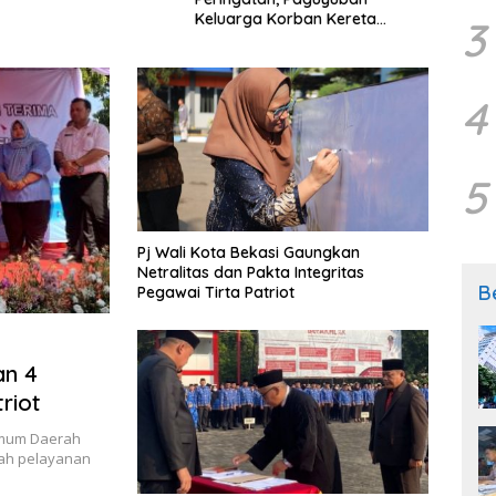
Keluarga Korban Kereta
Samp
3
Bekasi Timur: Kami Ingin
Perbaikan Sistem Keselamatan
Lebih Dulu
4
5
Pj Wali Kota Bekasi Gaungkan
Netralitas dan Pakta Integritas
B
Pegawai Tirta Patriot
an 4
riot
Umum Daerah
yah pelayanan