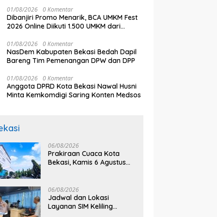
Budaya Lokal
Jangan Ganggu Pelayanan
k
aikan Sejumlah Tuntutan
01/08/2026
0 Komentar
Publik
Dibanjiri Promo Menarik, BCA UMKM Fest
2026 Online Diikuti 1.500 UMKM dari
Berbagai Daerah
01/08/2026
0 Komentar
NasDem Kabupaten Bekasi Bedah Dapil
Bareng Tim Pemenangan DPW dan DPP
01/08/2026
0 Komentar
Anggota DPRD Kota Bekasi Nawal Husni
Minta Kemkomdigi Saring Konten Medsos
ekasi
06/08/2026
Prakiraan Cuaca Kota
Bekasi, Kamis 6 Agustus
2026, BMKG: Diprediksi
Cerah Terik
06/08/2026
Jadwal dan Lokasi
Layanan SIM Keliling
Bekasi Kamis 6 Agustus