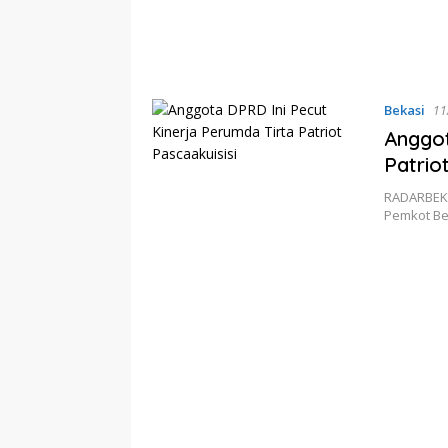
Bekasi
11
Anggot
Patrio
RADARBEKA
Pemkot Be