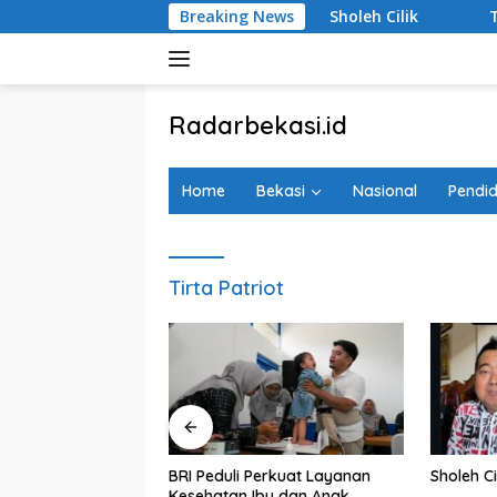
Langsung
argobinangun Sleman
Breaking News
Sholeh Cilik
Tanggapi Renc
ke
konten
tutup
Radarbekasi.id
Berita
Bekasi
Home
Bekasi
Nasional
Pendid
Nomor
Satu
Tirta Patriot
agedi Kecelakaan
BRI Peduli Perkuat Layanan
Sholeh Ci
i Timur, Realisasi
Kesehatan Ibu dan Anak