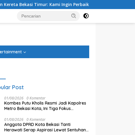
i Timur: Kami Ingin Perbaikan Sistem Keselamatan Lebih Dulu
tutup
ertainment
ular Post
01/08/2026
0 Komentar
Kombes Putu Kholis Resmi Jadi Kapolres
Metro Bekasi Kota, Ini Tiga Fokus
Utamanya
01/08/2026
0 Komentar
Anggota DPRD Kota Bekasi Tanti
Ketua DPRD Kota Bekasi Sardi
D
 Tegal Danas Cikarang
Herawati Serap Aspirasi Lewat Sentuhan
Efendi: Efisiensi Anggaran
T
 Teratasi, Warga