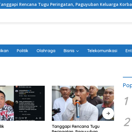
ana Tugu Peringatan, Paguyuban Keluarga Korban Kereta Bekas
ikan
Politik
Olahraga
Bisnis
Telekomunikasi
Ent
Pop
1
2
lik
Tanggapi Rencana Tugu
Debu
Peringatan, Paguyuban
Belum