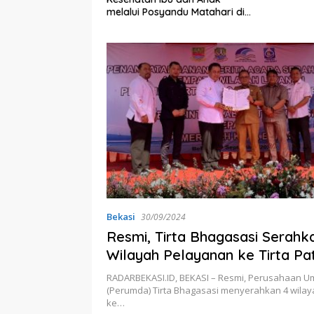
bernur Jabar
melalui Posyandu Matahari di
ta
Desa Brilian Hargobinangun
Sleman
Bekasi
30/09/2024
Resmi, Tirta Bhagasasi Serahk
Wilayah Pelayanan ke Tirta Pat
RADARBEKASI.ID, BEKASI – Resmi, Perusahaan 
(Perumda) Tirta Bhagasasi menyerahkan 4 wila
ke…