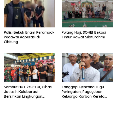
Polisi Bekuk Enam Perampok
Pulang Haji, SOHIB Bekasi
Pegawai Koperasi di
Timur Rawat Silaturahmi
Cibitung
Sambut HUT ke-81 RI, Gibas
Tanggapi Rencana Tugu
Jatiasih Kolaborasi
Peringatan, Paguyuban
Bersihkan Lingkungan
Keluarga Korban Kereta
Bersama Pemkot Bekasi
Bekasi Timur: Kami Ingin
Perbaikan Sistem
Keselamatan Lebih Dulu