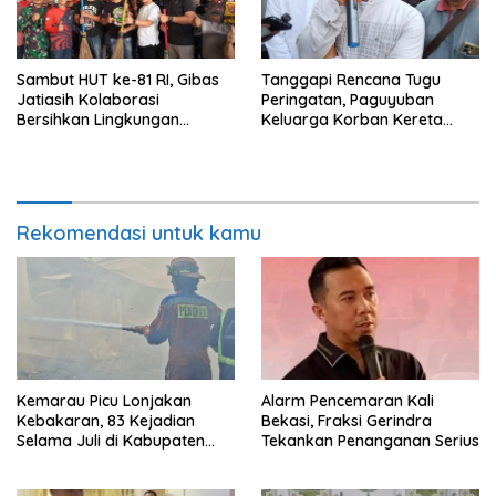
Sambut HUT ke-81 RI, Gibas
Tanggapi Rencana Tugu
Jatiasih Kolaborasi
Peringatan, Paguyuban
Bersihkan Lingkungan
Keluarga Korban Kereta
Bersama Pemkot Bekasi
Bekasi Timur: Kami Ingin
Perbaikan Sistem
Keselamatan Lebih Dulu
Rekomendasi untuk kamu
Kemarau Picu Lonjakan
Alarm Pencemaran Kali
Kebakaran, 83 Kejadian
Bekasi, Fraksi Gerindra
Selama Juli di Kabupaten
Tekankan Penanganan Serius
Bekasi