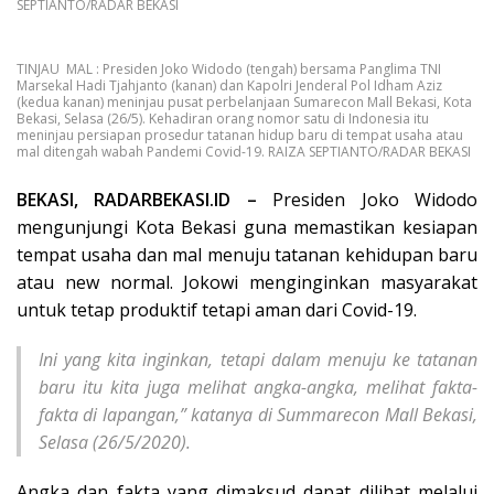
SEPTIANTO/RADAR BEKASI
TINJAU MAL : Presiden Joko Widodo (tengah) bersama Panglima TNI
Marsekal Hadi Tjahjanto (kanan) dan Kapolri Jenderal Pol Idham Aziz
(kedua kanan) meninjau pusat perbelanjaan Sumarecon Mall Bekasi, Kota
Bekasi, Selasa (26/5). Kehadiran orang nomor satu di Indonesia itu
meninjau persiapan prosedur tatanan hidup baru di tempat usaha atau
mal ditengah wabah Pandemi Covid-19. RAIZA SEPTIANTO/RADAR BEKASI
BEKASI, RADARBEKASI.ID –
Presiden Joko Widodo
mengunjungi Kota Bekasi guna memastikan kesiapan
tempat usaha dan mal menuju tatanan kehidupan baru
atau new normal. Jokowi menginginkan masyarakat
untuk tetap produktif tetapi aman dari Covid-19.
Ini yang kita inginkan, tetapi dalam menuju ke tatanan
baru itu kita juga melihat angka-angka, melihat fakta-
fakta di lapangan,” katanya di Summarecon Mall Bekasi,
Selasa (26/5/2020).
Angka dan fakta yang dimaksud dapat dilihat melalui