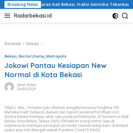
Langsung
li Bekasi, Fraksi Gerindra Tekankan Penanganan Serius
Breaking News
ke
Radarbekasi.id
konten
Berita
Bekasi
Nomor
Satu
Beranda
Bekasi
Bekasi
,
Berita Utama
,
Metropolis
Jokowi Pantau Kesiapan New
Normal di Kota Bekasi
Denis Arfian
26/05/2020
TINJAU MAL : Presiden Joko Widodo (tengah) bersama Panglima TNI
Marsekal Hadi Tjahjanto (kanan) dan Kapolri Jenderal Pol Idham Aziz
(kedua kanan) meninjau salah satu pusat perbelanjaan, di Sumarecon Mall
Bekasi, Kota Bekasi, Selasa (26/5). Kehadiran orang nomor satu di
indonesia itu meninjau persiapan prosedur tatanan hidup baru di tempat
usaha atau mal ditengah wabah Pandemi Covid19. RAIZA