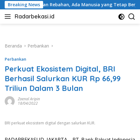
Langsung
dan Rebahan, Ada Manusia yang Tetap Berjalan
Breaking News
BRI Pe
ke
Radarbekasi.id
konten
Berita
Bekasi
Nomor
Satu
Beranda
Perbankan
Perbankan
Perkuat Ekosistem Digital, BRI
Berhasil Salurkan KUR Rp 66,99
Triliun Dalam 3 Bulan
Zaenal Aripin
18/04/2022
BRI perkuat ekosistem digital dengan salurkan KUR.
RADARBEKASI.ID, JAKARTA – PT. Bank Rakyat Indonesia