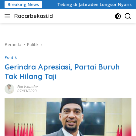
Langsung
Breaking News
Tebing di Jatiraden Longsor Nyaris Tutup Akses Jalan
ke
Radarbekasi.id
konten
Berita
Bekasi
Nomor
Satu
Beranda
Politik
Politik
Gerindra Apresiasi, Partai Buruh
Tak Hilang Taji
Eko Iskandar
07/03/2023