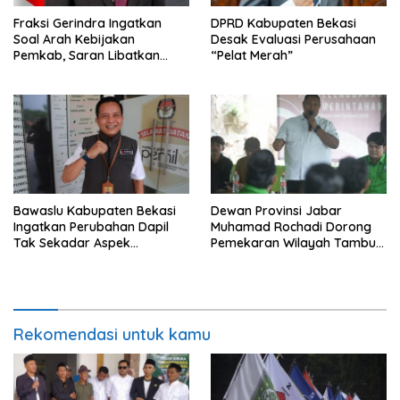
Fraksi Gerindra Ingatkan
DPRD Kabupaten Bekasi
Soal Arah Kebijakan
Desak Evaluasi Perusahaan
Pemkab, Saran Libatkan
“Pelat Merah”
Aparat Penegak Hukum
Bawaslu Kabupaten Bekasi
Dewan Provinsi Jabar
Ingatkan Perubahan Dapil
Muhamad Rochadi Dorong
Tak Sekadar Aspek
Pemekaran Wilayah Tambun
Administratif
Selatan
Rekomendasi untuk kamu