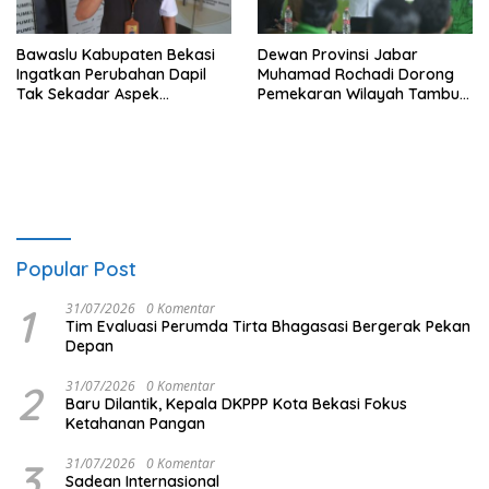
Bawaslu Kabupaten Bekasi
Dewan Provinsi Jabar
Ingatkan Perubahan Dapil
Muhamad Rochadi Dorong
Tak Sekadar Aspek
Pemekaran Wilayah Tambun
Administratif
Selatan
Popular Post
1
31/07/2026
0 Komentar
Tim Evaluasi Perumda Tirta Bhagasasi Bergerak Pekan
Depan
2
31/07/2026
0 Komentar
Baru Dilantik, Kepala DKPPP Kota Bekasi Fokus
Ketahanan Pangan
3
31/07/2026
0 Komentar
Sadean Internasional