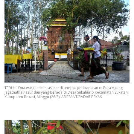
TEDUH: Dua warga melintasi candi tempat peribadatan di Pura Agung
Jagatnatha Pasundan yang berada di Desa Sukahurip Kecamatan Sukatani
Kabupaten Bekasi, Minggu (26/3). ARIESANT/RADAR BEKASI