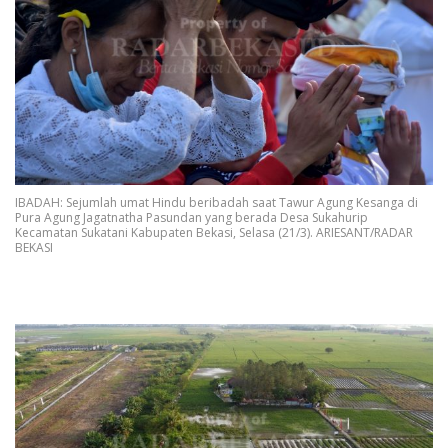
IBADAH: Sejumlah umat Hindu beribadah saat Tawur Agung Kesanga di
Pura Agung Jagatnatha Pasundan yang berada Desa Sukahurip
Kecamatan Sukatani Kabupaten Bekasi, Selasa (21/3). ARIESANT/RADAR
BEKASI