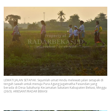
LEWATI JALAN SETAPAK: Sejumlah umat Hindu melewati jalan setapak di
tengah sawah untuk menuju Pura Agung Jagatnatha Pasundan yang
berada di Desa Sukahurip Kecamatan Sukatani Kabupaten Bekasi, Minggu
(26/3). ARIESANT/RADAR BEKASI