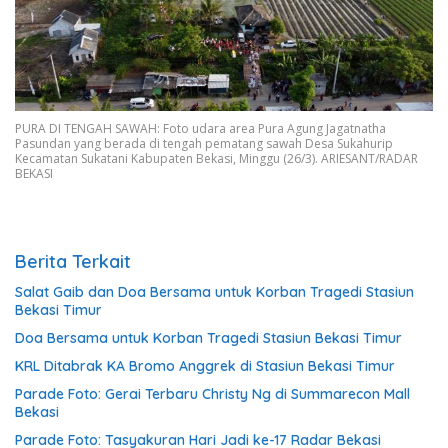
PURA DI TENGAH SAWAH: Foto udara area Pura Agung Jagatnatha
Pasundan yang berada di tengah pematang sawah Desa Sukahurip
Kecamatan Sukatani Kabupaten Bekasi, Minggu (26/3). ARIESANT/RADAR
BEKASI
Berita Terkait
Salat Gaib dan Doa Bersama untuk Korban Tragedi Stasiun
Bekasi Timur
Doa Bersama untuk Korban Tragedi Stasiun Bekasi Timur
KRL Ditabrak KA Bromo Anggrek di Stasiun Bekasi Timur
Parade Foto: Gerai Terbaru Christy Ng di Summarecon Mall
Bekasi
Parade Foto: Tasyakuran Hari Jadi ke-17 Radar Bekasi