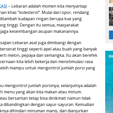
KASI
– Lebaran adalah momen kita menyantap
n khas “kolesterol”. Mulai dari opor, rendang
 ditambah kudapan ringan berupa kue yang
g tinggi. Dengan itu semua, masyarakat
njaga keseimbangan asupan makanannya.
 sajian Lebaran asal juga diimbangi dengan
rserat tinggi seperti apel atau buah yang banyak
rti melon, pepaya dan semangka. Itu akan berefek
cernaan kita lebih bekerja dan menstimulasi rasa
a lebih mampu untuk mengontrol jumlah porsi yang
pu mengontrol jumlah porsinya, selanjutnya adalah
lih menu yang akan kita makan atau minum.
au bersantan tetap bisa dinikmati namun tidak
ya dibandingkan dengan sayur-sayuran. Kemudian
knya dihindari minuman manis, dan dianjurkan