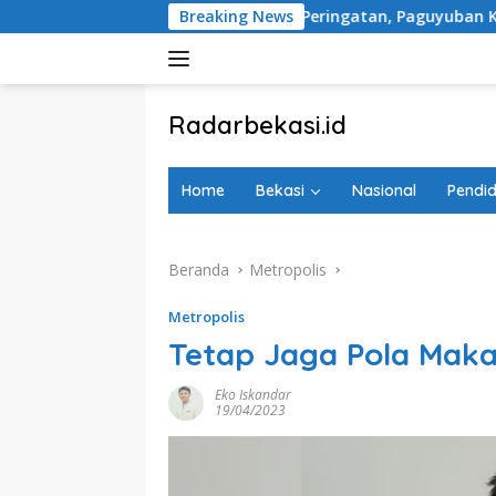
Langsung
ncana Tugu Peringatan, Paguyuban Keluarga Korban Kereta Bek
Breaking News
ke
konten
tutup
Radarbekasi.id
Berita
Bekasi
Home
Bekasi
Nasional
Pendid
Nomor
Satu
Beranda
Metropolis
Metropolis
Tetap Jaga Pola Ma
Eko Iskandar
19/04/2023