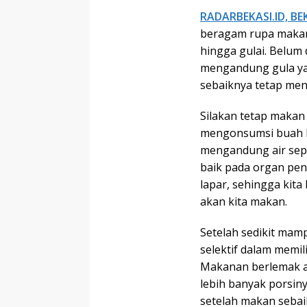
RADARBEKASI.ID, BE
beragam rupa makana
hingga gulai. Belum
mengandung gula yan
sebaiknya tetap me
Silakan tetap makan
mengonsumsi buah be
mengandung air sepe
baik pada organ pen
lapar, sehingga kit
akan kita makan.
Setelah sedikit mam
selektif dalam memi
Makanan berlemak at
lebih banyak porsin
setelah makan sebai