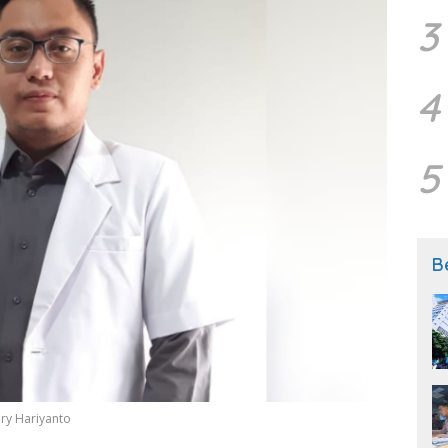
3
4
5
B
nry Hariyanto