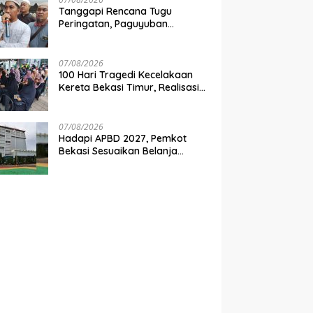
Tanggapi Rencana Tugu
Peringatan, Paguyuban
Keluarga Korban Kereta
Bekasi Timur: Kami Ingin
Perbaikan Sistem Keselamatan
07/08/2026
Lebih Dulu
100 Hari Tragedi Kecelakaan
Kereta Bekasi Timur, Realisasi
Santunan Gubernur Jabar
Belum Merata
07/08/2026
Hadapi APBD 2027, Pemkot
Bekasi Sesuaikan Belanja
Perangkat Daerah