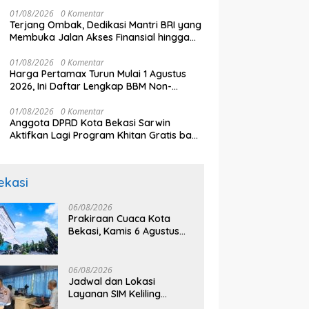
01/08/2026
0 Komentar
Terjang Ombak, Dedikasi Mantri BRI yang
Membuka Jalan Akses Finansial hingga
Perbaiki Nasib Nelayan di Pulau Seram
01/08/2026
0 Komentar
Harga Pertamax Turun Mulai 1 Agustus
2026, Ini Daftar Lengkap BBM Non-
Subsidi Pertamina Terbaru
01/08/2026
0 Komentar
Anggota DPRD Kota Bekasi Sarwin
Aktifkan Lagi Program Khitan Gratis bagi
Anak Yatim Piatu
ekasi
06/08/2026
Prakiraan Cuaca Kota
Bekasi, Kamis 6 Agustus
2026, BMKG: Diprediksi
Cerah Terik
06/08/2026
Jadwal dan Lokasi
Layanan SIM Keliling
Bekasi Kamis 6 Agustus