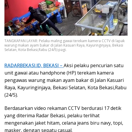
TANGKAPAN LAYAR: Pelaku maling gawai terekam kamera CCTV di lapak
warung makan ayam bakar di Jalan Kasuari Raya, Kayuringinjaya, Bekasi
Selatan, Kota Bekasi,Rabu (24/5) pagi.
RADARBEKASI.ID, BEKASI –
Aksi pelaku pencurian satu
unit gawai atau handphone (HP) terekam kamera
pengawas warung makan ayam bakar di Jalan Kasuari
Raya, Kayuringinjaya, Bekasi Selatan, Kota Bekasi,Rabu
(24/5).
Berdasarkan video rekaman CCTV berdurasi 17 detik
yang diterima Radar Bekasi, pelaku terlihat
mengenakan jaket hitam, celana jeans biru navy, topi,
masker, dengan sepatu casual.