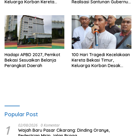
Keluarga Korban Kereta
Realisasi Santunan Gubernur
Bekasi Timur: Kami Ingin
Jabar Belum Merata
Perbaikan Sistem
Keselamatan Lebih Dulu
Hadapi APBD 2027, Pemkot
100 Hari Tragedi Kecelakaan
Bekasi Sesuaikan Belanja
Kereta Bekasi Timur,
Perangkat Daerah
Keluarga Korban Desak
Keadilan dan Transparansi
Hasil Investigasi
Popular Post
1
02/08/2026
0 Komentar
Wajah Baru Pasar Cikarang: Dinding Oranye,
Pedestrian Mirip Jalan Braga