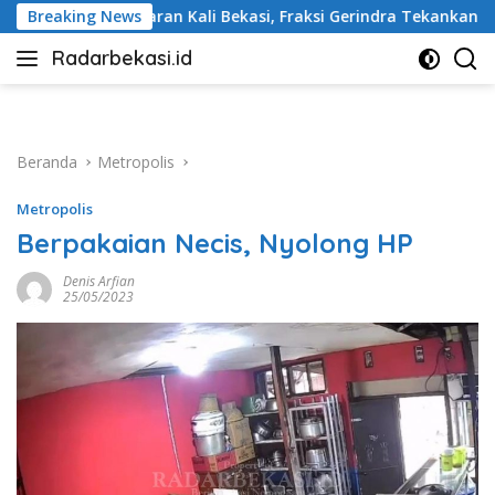
Langsung
i Bekasi, Fraksi Gerindra Tekankan Penanganan Serius
Breaking News
ke
Radarbekasi.id
konten
Berita
Bekasi
Nomor
Satu
Beranda
Metropolis
Metropolis
Berpakaian Necis, Nyolong HP
Denis Arfian
25/05/2023