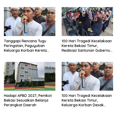
Bersama Pemkot Bekasi
Tanggapi Rencana Tugu
100 Hari Tragedi Kecelakaan
Peringatan, Paguyuban
Kereta Bekasi Timur,
Keluarga Korban Kereta
Realisasi Santunan Gubernur
Bekasi Timur: Kami Ingin
Jabar Belum Merata
Perbaikan Sistem
Keselamatan Lebih Dulu
Hadapi APBD 2027, Pemkot
100 Hari Tragedi Kecelakaan
Bekasi Sesuaikan Belanja
Kereta Bekasi Timur,
Perangkat Daerah
Keluarga Korban Desak
Keadilan dan Transparansi
Hasil Investigasi