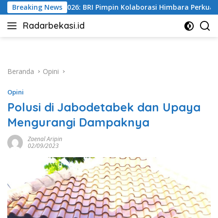
Langsung
pin Kolaborasi Himbara Perkuat Pembiayaan Perumahan
Breaking News
ke
Radarbekasi.id
konten
Berita
Bekasi
Nomor
Satu
Beranda
Opini
Opini
Polusi di Jabodetabek dan Upaya
Mengurangi Dampaknya
Zaenal Aripin
02/09/2023